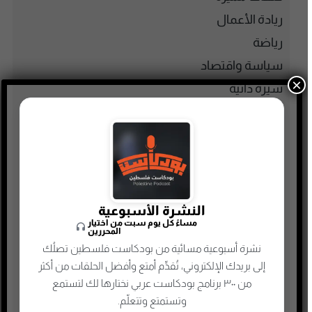
ريادة الأعمال
رياضة
سياسة واقتصاد
×
سيرة ذاتية
صحافة وإعلام جديد
صناعة المحتوى
عام
علوم وصحة
غير مصنف
النشرة الأسبوعية
مساءً كل يوم سبت من اختيار
فكر وفلسفة
المحررين
فلسطين
نشرة أسبوعية مسائية من بودكاست فلسطين تصلُك
إلى بريدك الإلكتروني، تُقدِّم أمتع وأفضل الحلقات من أكثر
فنون وترفيه
من ٣٠٠ برنامج بودكاست عربي نختارها لك لتستمع
قرآن كريم ومحاضرات
وتستمتع وتتعلّم.