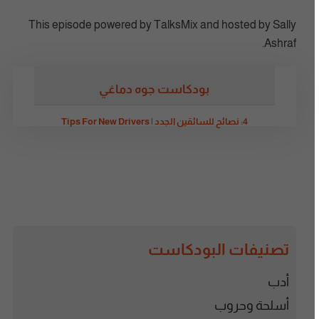
This episode powered by TalksMix and hosted by Sally
Ashraf.
بودكاست جوه دماغي
4: نصائح للسائقين الجدد | Tips For New Drivers
تصنيفات البودكاست
أدب
أسلحة وحروب