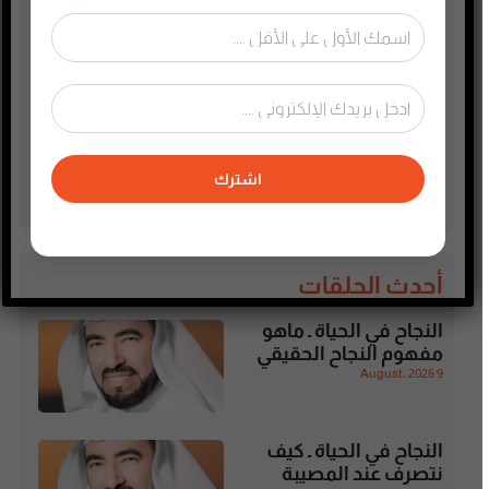
قصص صوتية للأطفال
قصص وحكايات وميثولوجيا
كتب وقراءة
موسيقى وسينما
هجرة وسياحة وسفر
اشترك
هندسة وتصميم
أحدث الحلقات
النجاح في الحياة ـ ماهو
مفهوم النجاح الحقيقي
9 August، 2026
النجاح في الحياة ـ كيف
نتصرف عند المصيبة