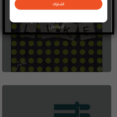
اشترك
كيف كنا وفين صرنا – مواقع
التواصل
26 MAY، 2022