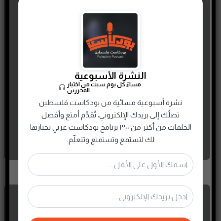
كيف تقود منظومة هندسية
في قطاع النفط والغاز نحو
التميز العالمي؟ | م. عبد الرحمن
النشرة الأسبوعية
الفاضل
مساءً كل يوم سبت من اختيار
المحررين
26 MAY، 2022
نشرة أسبوعية مسائية من بودكاست فلسطين
تصلُك إلى بريدك الإلكتروني، تُقدِّم أمتع وأفضل
الحلقات من أكثر من ٣٠٠ برنامج بودكاست عربي نختارها
لك لتستمع وتستمتع وتتعلّم.