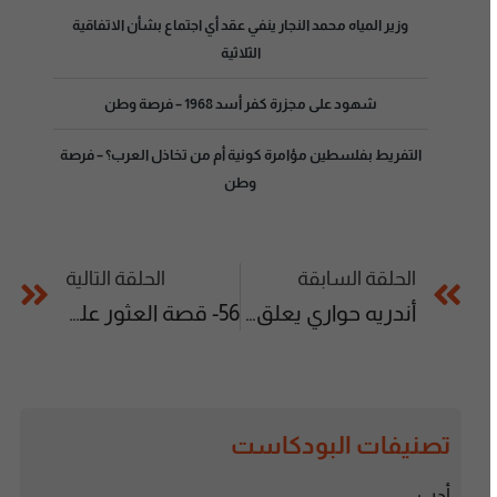
وزير المياه محمد النجار ينفي عقد أي اجتماع بشأن الاتفاقية
الثلاثية
شهود على مجزرة كفر أسد 1968 – فرصة وطن
التفريط بفلسطين مؤامرة كونية أم من تخاذل العرب؟ – فرصة
وطن
الحلقة السابقة
الحلقة التالية
أندريه حواري يعلق على قرار تجميد الرياطي
56- قصة العثور على قبر جندي أردني في فلسطين – فرصة وطن
تصنيفات البودكاست
أدب