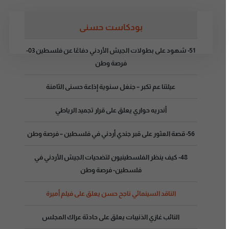
بودكاست حسنى
51- شهود على بطولات الجيش الأردني دفاعًا عن فلسطين 03-
فرصة وطن
عيلتنا عم تكبر – جنغل سنوية إذاعة حسنى الثامنة
أندريه حواري يعلق على قرار تجميد الرياطي
56- قصة العثور على قبر جندي أردني في فلسطين – فرصة وطن
48- كيف ينظر الفلسطينيون لتضحيات الجيش الأردني في
فلسطين- فرصة وطن
الناقد السينمائي ناجح حسن يعلق على فيلم أميرة
النائب غازي الذنيبات يعلق على حادثة عراك المجلس