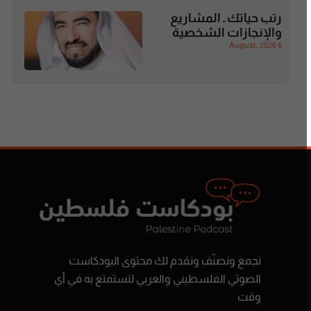
رتب حياتك ـ المشاريع
والإنجازات الشخصية
6 August، 2026
نجمع ونصنّف ونقدم لك محتوى البودكاست
الصوتي الفلسطيني والعربي لتستمتع به في أي
وقت