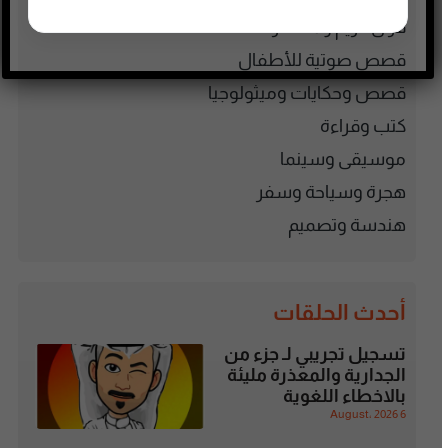
قرآن كريم ومحاضرات
قصص صوتية للأطفال
قصص وحكايات وميثولوجيا
كتب وقراءة
موسيقى وسينما
هجرة وسياحة وسفر
هندسة وتصميم
أحدث الحلقات
تسجيل تجريبي لـ جزء من
الجدارية والمعذرة مليئة
بالاخطاء اللغوية
6 August، 2026