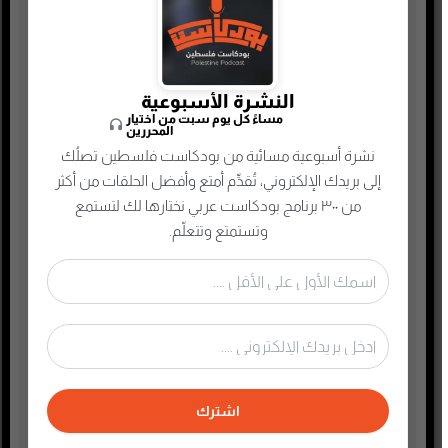
حقوق وقانون
حلقات مميزة
ريادة الأعمال
النشرة الأسبوعية
رياضة
مساءً كل يوم سبت من اختيار
المحررين
سياسة واقتصاد
نشرة أسبوعية مسائية من بودكاست فلسطين تصلُك
سيرة ذاتية
إلى بريدك الإلكتروني، تُقدِّم أمتع وأفضل الحلقات من أكثر
من ٣٠٠ برنامج بودكاست عربي نختارها لك لتستمع
صحافة وإعلام جديد
وتستمتع وتتعلّم.
صناعة المحتوى
عام
علوم وصحة
غير مصنف
فكر وفلسفة
فلسطين
اشترك
فنون وترفيه