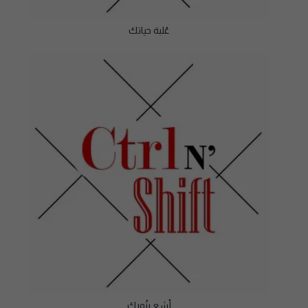
عُلبة حياتك
أشع بنُورك