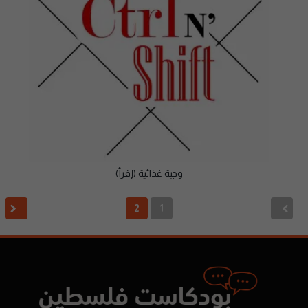
وجبة غذائية (إقرأ)
2
1