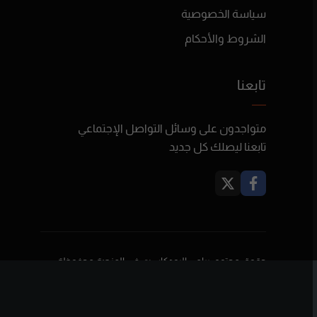
سياسة الخصوصية
الشروط والأحكام
تابعنا
متواجدون على وسائل التواصل الإجتماعي
تابعنا ليصلك كل جديد
حقوق محتوى برامج البودكاست في المنصة محفوظة
لأصحابها ولا تعبر بالضرورة عن رأي بودكاست فلسطين