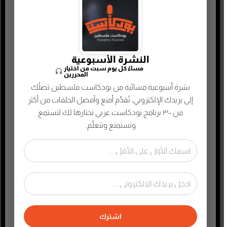
جريمة وغموض واحتيال
حقوق وقانون
حلقات مميزة
ريادة الأعمال
النشرة الأسبوعية
مساءً كل يوم سبت من اختيار
رياضة
المحررين
سياسة واقتصاد
نشرة أسبوعية مسائية من بودكاست فلسطين تصلُك
إلى بريدك الإلكتروني، تُقدِّم أمتع وأفضل الحلقات من أكثر
سيرة ذاتية
من ٣٠٠ برنامج بودكاست عربي نختارها لك لتستمع
صحافة وإعلام جديد
وتستمتع وتتعلّم.
صناعة المحتوى
عام
علوم وصحة
غير مصنف
فكر وفلسفة
اشترك
فلسطين