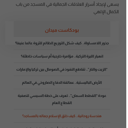
يسعى لإيجاد أسرار العلاقات الجمالية في المسجد من باب
الكمال الإلهي
بودكاست ميدان
جذور اللامساواة.. كيف شكل التوزيع الظالم للثروة عالما عنيفا؟
انهيار الليرة التركية.. مؤامرة خارجية أم سياسات خاطئة؟
“الزيت والنار”.. تقاطع النفوذ في الصومال بين تركيا والإمارات
الأرض الباليستية.. عمالقة الدفاع الصاروخي في العالم
عودة “القطط السمان”.. تعرف على خطة السيسي لتصفية
القطاع العام
هندسة روحانية.. كيف خلق الإسلام جماله بالمساجد؟