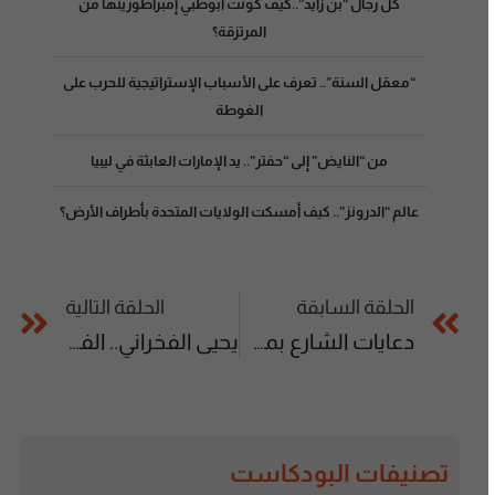
كل رجال “بن زايد”..كيف كونت أبوظبي إمبراطوريتها من
المرتزقة؟
“معقل السنة”.. تعرف على الأسباب الإستراتيجية للحرب على
الغوطة
من “النايض” إلى “حفتر”.. يد الإمارات العابثة في ليبيا
عالم “الدرونز”.. كيف أمسكت الولايات المتحدة بأطراف الأرض؟
الحلقة السابقة
الحلقة التالية
دعايات الشارع بمصر.. بين مقاومة السلطة والترويج لها
يحيى الفخراني.. الفنان الذي وقعت في حبه شاشات التلفاز
تصنيفات البودكاست