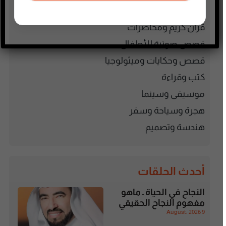
فنون وترفيه
قرآن كريم ومحاضرات
قصص صوتية للأطفال
قصص وحكايات وميثولوجيا
كتب وقراءة
موسيقى وسينما
هجرة وسياحة وسفر
هندسة وتصميم
أحدث الحلقات
النجاح في الحياة ـ ماهو
مفهوم النجاح الحقيقي
9 August، 2026