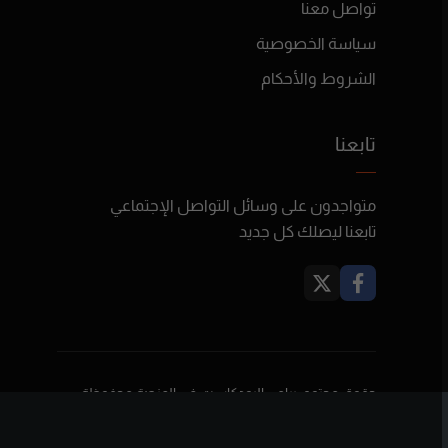
تواصل معنا
سياسة الخصوصية
الشروط والأحكام
تابعنا
متواجدون على وسائل التواصل الإجتماعي
تابعنا ليصلك كل جديد
حقوق محتوى برامج البودكاست في المنصة محفوظة
لأصحابها ولا تعبر بالضرورة عن رأي بودكاست فلسطين