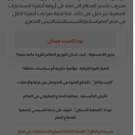
فحروب تكسير العظام التي تمتد في أروقة أجهزة الاستخبارات
المصرية خير دليل على ذلك.. فما قصة صراعات أجهزة الظل
في مصر؟
مصر
استخبارات
السيسي
الجيش
الجيش المصري
بودكاست ميدان
جذور اللامساواة.. كيف شكل التوزيع الظالم للثروة عالما عنيفا؟
انهيار الليرة التركية.. مؤامرة خارجية أم سياسات خاطئة؟
“الزيت والنار”.. تقاطع النفوذ في الصومال بين تركيا والإمارات
الأرض الباليستية.. عمالقة الدفاع الصاروخي في العالم
عودة “القطط السمان”.. تعرف على خطة السيسي لتصفية
القطاع العام
من يحكم الظل؟.. القصة الكاملة لصراع الاستخبارات في مصر