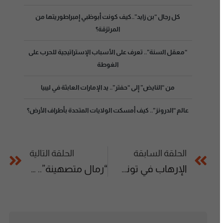
كل رجال “بن زايد”..كيف كونت أبوظبي إمبراطوريتها من
المرتزقة؟
“معقل السنة”.. تعرف على الأسباب الإستراتيجية للحرب على
الغوطة
من “النايض” إلى “حفتر”.. يد الإمارات العابثة في ليبيا
عالم “الدرونز”.. كيف أمسكت الولايات المتحدة بأطراف الأرض؟
الحلقة السابقة
الحلقة التالية
الإرهاب في تونس.. تطرف ديني أم نتيجة للفشل السياسي؟
“رمال متصهينة”.. القصة الكاملة للعلاقات الإسرائيلية الإماراتية