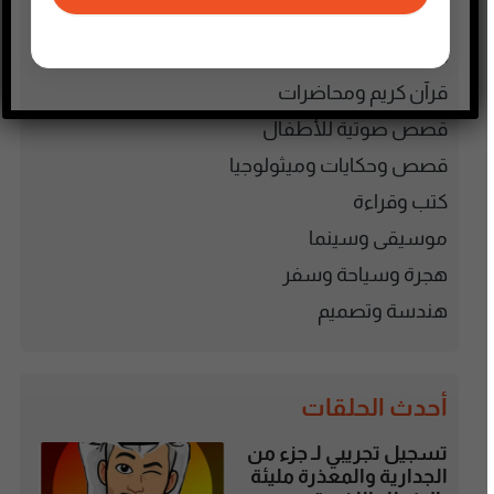
فلسطين
فنون وترفيه
قرآن كريم ومحاضرات
قصص صوتية للأطفال
قصص وحكايات وميثولوجيا
كتب وقراءة
موسيقى وسينما
هجرة وسياحة وسفر
هندسة وتصميم
أحدث الحلقات
تسجيل تجريبي لـ جزء من
الجدارية والمعذرة مليئة