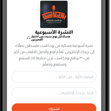
تكنولوجيا وتقنية
جريمة وغموض واحتيال
حقوق وقانون
حلقات مميزة
النشرة الأسبوعية
ريادة الأعمال
مساءً كل يوم سبت من اختيار
المحررين
رياضة
نشرة أسبوعية مسائية من بودكاست فلسطين تصلُك
سياسة واقتصاد
إلى بريدك الإلكتروني، تُقدِّم أمتع وأفضل الحلقات من أكثر
سيرة ذاتية
من ٣٠٠ برنامج بودكاست عربي نختارها لك لتستمع
وتستمتع وتتعلّم.
صحافة وإعلام جديد
صناعة المحتوى
عام
علوم وصحة
غير مصنف
فكر وفلسفة
اشترك