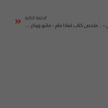
الحلقة التالية
ملخص كتاب غدا أجمل الجزء الأول – عبدالله المغلوث
ملخص كتاب لماذا ننام – ماثيو ووكر :: Why We Sleep – Matthew Walker