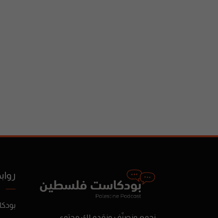
رواب
بودك
نجمع ونصنّف ونقدم لك محتوى