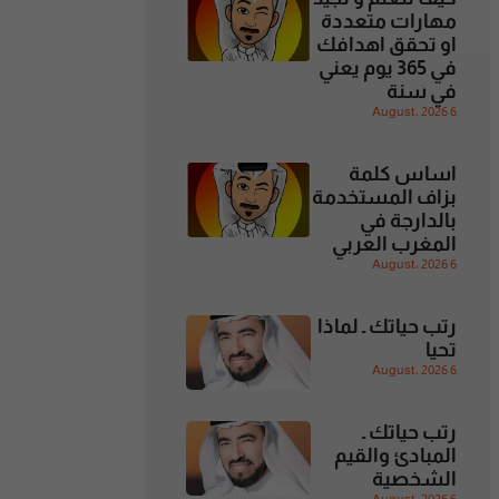
مهارات متعددة
او تحقق اهدافك
في 365 يوم يعني
في سنة
6 August، 2026
اساس كلمة
بزاف المستخدمة
بالدارجة في
المغرب العربي
6 August، 2026
رتب حياتك ـ لماذا
تحيا
6 August، 2026
رتب حياتك ـ
المبادئ والقيم
الشخصية