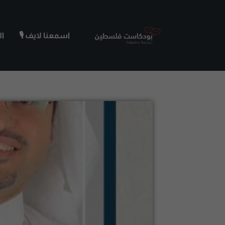
اسمعنا لايف 🎙️
ا