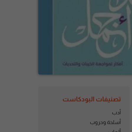
تصنيفات البودكاست
أدب
أسلحة وحروب