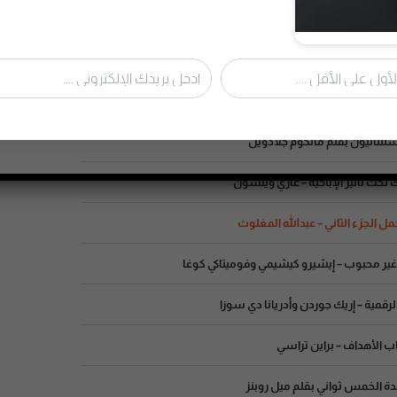
قط أنصت – مارك جولستون
ما تريد دون أن تطلب؟ – ريتشارد تمبلر
ل الإيجابي – كاثرين ساندرسون
ثنائيون بقلم مالكوم جلادويل
ت تأثير الإباحية – غاري ويلسون
 الجزء الثاني – عبدالله المغلوث
ر محبوب – إيشيرو كيشيمي وفوميتاكي كوغا
رقمية – إريك جوردن وأدريانا دي سوزا
 الأهداف – براين تراسي
 الخمس ثواني بقلم ميل روبنز