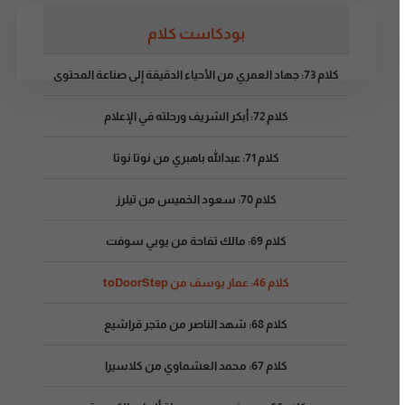
بودكاست كلام
كلام 73: جهاد العمري من الأحياء الدقيقة إلى صناعة المحتوى
كلام 72: أبكر الشريف ورحلته في الإعلام
كلام 71: عبدالله باهبري من نوتا نوتا
كلام 70: سعود الخميس من تيلرز
كلام 69: مالك تفاحة من يوبي سوفت
كلام 46: عمار يوسف من toDoorStep
كلام 68: شهد الناصر من متجر قراشيع
كلام 67: محمد العشماوي من كلاسيرا