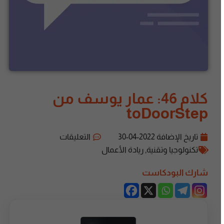
كلام 46: عمار يوسف من
toDoorStep
تاريخ الإضافة
2022-04-30
التعليقات
تكنولوجيا وتقنية
,
ريادة الأعمال
شارك البودكاست