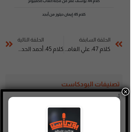
كلام 66: يوسف عمر من مجلة ألعاب الكمبيوتر
كلام 65: إيمان حيلوز من أبجد
الحلقة السابقة
الحلقة التالية
كلام 47: علي الغامدي متخصص في التجارة الإلكترونية
كلام 45: أحمد الحداد من العاب هاكو
تصنيفات البودكاست
×
أدب
أسلحة وحروب
ألعاب
إدارة وتسويق