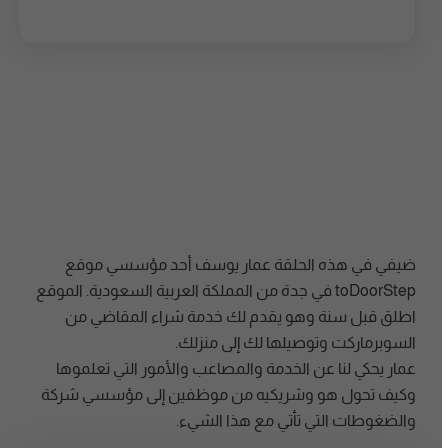
ضيفي في هذه الحلقة عمار يوسف أحد مؤسسي موقع
toDoorStep في جدة من المملكة العربية السعودية. الموقع
اطلق قبل سنة وهو يقدم لك خدمة شراء المقاضي من
السوبرماركت وتوصيلها لك إلى منزلك.
عمار يحكي لنا عن الخدمة والمصاعب والأمور التي تعلموها
وكيف تحول هو وشريكيه من موظفين إلى مؤسسي شركة
والضغوطات التي تأتي مع هذا الشيء.