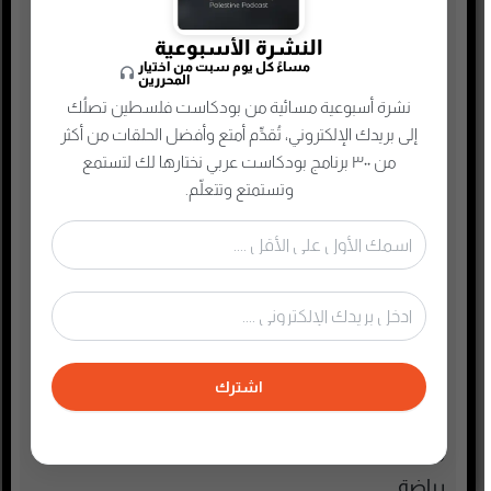
اجتماعي وحواري
النشرة الأسبوعية
الأنمي و المانجا
مساءً كل يوم سبت من اختيار
المحررين
التجارة الإلكترونية
نشرة أسبوعية مسائية من بودكاست فلسطين تصلُك
الذاكرة الشعبية الفلسطينية
إلى بريدك الإلكتروني، تُقدِّم أمتع وأفضل الحلقات من أكثر
الذكاء الإصطناعي
من ٣٠٠ برنامج بودكاست عربي نختارها لك لتستمع
وتستمتع وتتعلّم.
الطفل والحياة الأسرية
تاريخ فلسطين
تعليم وثقافة
تكنولوجيا وتقنية
جريمة وغموض واحتيال
حقوق وقانون
اشترك
حلقات مميزة
ريادة الأعمال
رياضة