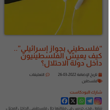
“فلسطيني بجواز إسرائيلي”..
كيف يعيش الفلسطينيون
داخل دولة الاحتلال؟
تاريخ الإضافة
2022-03-26
التعليقات
فلسطين
شارك البودكاست
تتناول فدى جريس في مقالتها حال فلسطينيي الداخل المحتل،