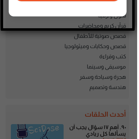
فلسطين
فنون وترفيه
قرآن كريم ومحاضرات
قصص صوتية للأطفال
قصص وحكايات وميثولوجيا
كتب وقراءة
موسيقى وسينما
هجرة وسياحة وسفر
هندسة وتصميم
أحدث الحلقات
٩٠. أهم ١٧ سؤال يجب أن
يسألها كل ريادي