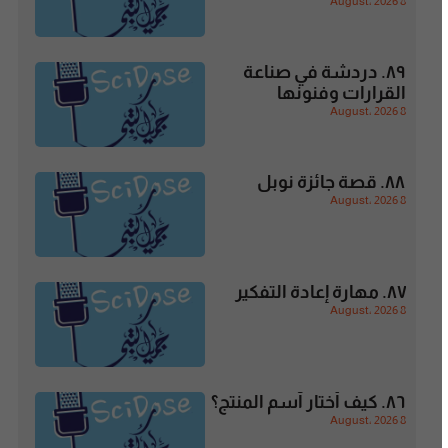
8 August، 2026
٨٩. دردشة في صناعة
القرارات وفنونها
8 August، 2026
٨٨. قصة جائزة نوبل
8 August، 2026
٨٧. مهارة إعادة التفكير
8 August، 2026
٨٦. كيف أختار آسم المنتج؟
8 August، 2026