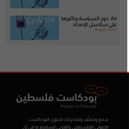
٨٥. دور السياسة وتاثيرها
على سلاسل الإمداد
8 August، 2026
نجمع ونصنّف ونقدم لك محتوى البودكاست
الصوتي الفلسطيني والعربي لتستمتع به في أي