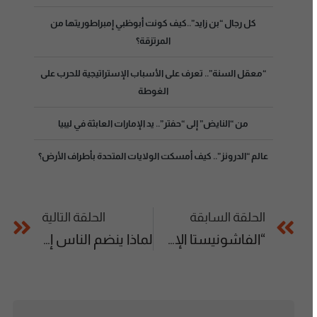
كل رجال “بن زايد”..كيف كونت أبوظبي إمبراطوريتها من
المرتزقة؟
“معقل السنة”.. تعرف على الأسباب الإستراتيجية للحرب على
الغوطة
من “النايض” إلى “حفتر”.. يد الإمارات العابثة في ليبيا
عالم “الدرونز”.. كيف أمسكت الولايات المتحدة بأطراف الأرض؟
الحلقة السابقة
الحلقة التالية
“الفاشونيستا الإسلامي”.. الموضة بما لا يخالف شرع الله!
لماذا ينضم الناس إلى الجماعات العنيفة؟!