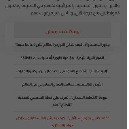
والذين يحملون الجنسية الإسرائيلية لكنهم في الحقيقة يعاملون
كمواطنين من درجة أقل، وأناس غير مرغوب بهم.
بودكاست ميدان
جذور اللامساواة.. كيف شكل التوزيع الظالم للثروة عالما عنيفا؟
انهيار الليرة التركية.. مؤامرة خارجية أم سياسات خاطئة؟
“الزيت والنار”.. تقاطع النفوذ في الصومال بين تركيا والإمارات
الأرض الباليستية.. عمالقة الدفاع الصاروخي في العالم
عودة “القطط السمان”.. تعرف على خطة السيسي لتصفية
القطاع العام
“فلسطيني بجواز إسرائيلي”.. كيف يعيش الفلسطينيون داخل
دولة الاحتلال؟