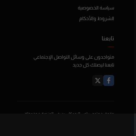
سياسة الخصوصية
الشروط والأحكام
تابعنا
متواجدون على وسائل التواصل الإجتماعي
تابعنا ليصلك كل جديد
حقوق محتوى برامج البودكاست في المنصة محفوظة
لأصحابها ولا تعبر بالضرورة عن رأي بودكاست فلسطين