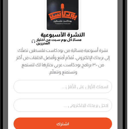
تكنولوجيا وتقنية
جريمة وغموض واحتيال
حقوق وقانون
حلقات مميزة
النشرة الأسبوعية
ريادة الأعمال
مساءً كل يوم سبت من اختيار
المحررين
رياضة
نشرة أسبوعية مسائية من بودكاست فلسطين تصلُك
سياسة واقتصاد
إلى بريدك الإلكتروني، تُقدِّم أمتع وأفضل الحلقات من أكثر
من ٣٠٠ برنامج بودكاست عربي نختارها لك لتستمع
سيرة ذاتية
وتستمتع وتتعلّم.
صحافة وإعلام جديد
صناعة المحتوى
عام
علوم وصحة
غير مصنف
فكر وفلسفة
اشترك