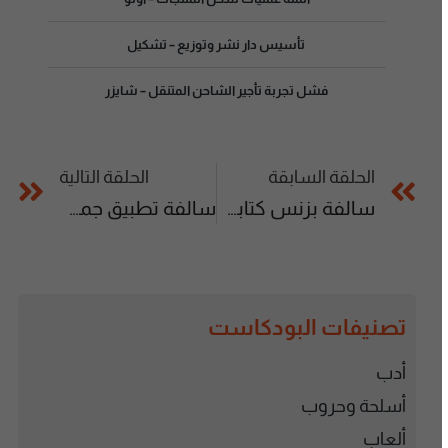
تأسيس دار نشر وتوزيع – تشكيل
فشل تجربة تأجير الشاحن المتنقل – شايزر
الحلقة السابقة
الحلقة التالية
سالفة بزنس كتابة المحتوى – نَصّ ￼
سالفة تطبيق جمعيّات الادخار – سيركليز
تصنيفات البودكاست
أدب
أسلحة وحروب
ألعاب