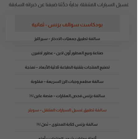
غسيل السيارات المتنقلة. بدايةً حدَّثنا ضيفنا عن خبراته السابقة
بودكاست سوالف بزنس - ثمانية
سالفة تطبيق جمعيّات الادخار – سيركليز
صناعة وبيع العطور أون لاين – عطور لافيرن
تصنيع المنتجات بتقنية الطباعة ثلاثية الأبعاد – نمذجة
سالفة مطعم وجبات الرز السريعة – مقلوبة
سالفة بزنس فحص العقارات – منصة عاين ￼
سالفة تطبيق غسيل السيارات المتنقل – سويتر
سالفة بزنس كتابة المحتوى – نَصّ ￼
أتمتة عمليات شحن المنتجات – أوتو