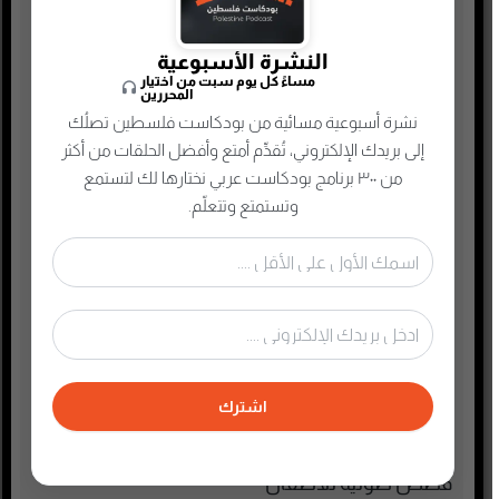
ريادة الأعمال
رياضة
النشرة الأسبوعية
سياسة واقتصاد
مساءً كل يوم سبت من اختيار
المحررين
سيرة ذاتية
نشرة أسبوعية مسائية من بودكاست فلسطين تصلُك
إلى بريدك الإلكتروني، تُقدِّم أمتع وأفضل الحلقات من أكثر
صحافة وإعلام جديد
من ٣٠٠ برنامج بودكاست عربي نختارها لك لتستمع
صناعة المحتوى
وتستمتع وتتعلّم.
عام
علوم وصحة
غير مصنف
فكر وفلسفة
فلسطين
اشترك
فنون وترفيه
قرآن كريم ومحاضرات
قصص صوتية للأطفال