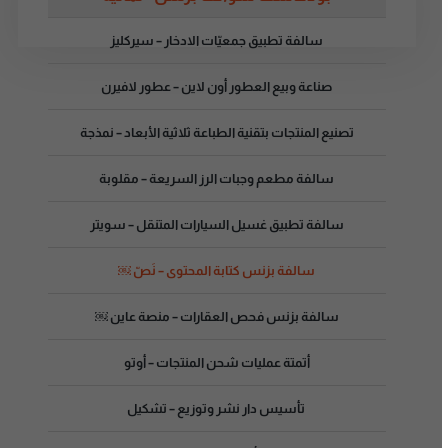
سالفة تطبيق جمعيّات الادخار – سيركليز
صناعة وبيع العطور أون لاين – عطور لافيرن
تصنيع المنتجات بتقنية الطباعة ثلاثية الأبعاد – نمذجة
سالفة مطعم وجبات الرز السريعة – مقلوبة
سالفة تطبيق غسيل السيارات المتنقل – سويتر
سالفة بزنس كتابة المحتوى – نَصّ ￼
سالفة بزنس فحص العقارات – منصة عاين ￼
أتمتة عمليات شحن المنتجات – أوتو
تأسيس دار نشر وتوزيع – تشكيل