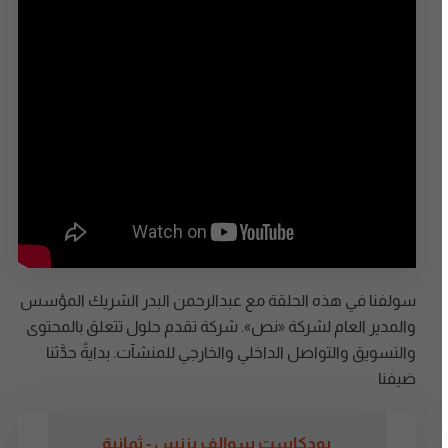
وتتعلّم.
اشترك
سولفنا في هذه الحلقة مع عبدالرحمن البدر الشريك المؤسس
والمدير العام لشركة «نص». شركة تقدم حلول تتعلق بالمحتوى
والتسويق والتواصل الداخلي والخارجي للمنشآت. بدايةً حدَّثنا
ضيفنا
بودكاست سوالف بزنس - ثمانية