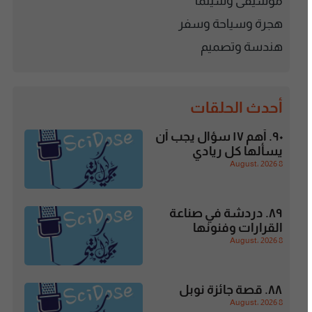
موسيقى وسينما
هجرة وسياحة وسفر
هندسة وتصميم
أحدث الحلقات
٩٠. أهم ١٧ سؤال يجب أن
يسألها كل ريادي
8 August، 2026
٨٩. دردشة في صناعة
القرارات وفنونها
8 August، 2026
٨٨. قصة جائزة نوبل
8 August، 2026