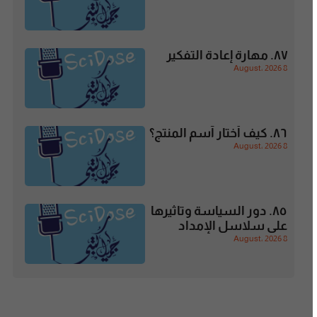
٨٧. مهارة إعادة التفكير
8 August، 2026
٨٦. كيف أختار آسم المنتج؟
8 August، 2026
٨٥. دور السياسة وتاثيرها
على سلاسل الإمداد
8 August، 2026