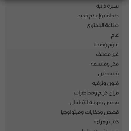
سيرة ذاتية
صحافة وإعلام جديد
صناعة المحتوى
عام
علوم وصحة
غير مصنف
فكر وفلسفة
فلسطين
فنون وترفيه
قرآن كريم ومحاضرات
قصص صوتية للأطفال
قصص وحكايات وميثولوجيا
كتب وقراءة