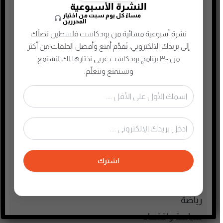
الأنمي و المانجا
النشرة الأسبوعية
مساءً كل يوم سبت من اختيار
التجارة الإلكترونية
المحررين
نشرة أسبوعية مسائية من بودكاست فلسطين تصلُك
الذاكرة الشعبية الفلسطينية
إلى بريدك الإلكتروني، تُقدِّم أمتع وأفضل الحلقات من أكثر
الذكاء الإصطناعي
من ٣٠٠ برنامج بودكاست عربي نختارها لك لتستمع
الطفل والحياة الأسرية
وتستمتع وتتعلّم.
تاريخ فلسطين
تعليم وثقافة
تكنولوجيا وتقنية
جريمة وغموض واحتيال
حقوق وقانون
اشترك
حلقات مميزة
ريادة الأعمال
رياضة
سياسة واقتصاد