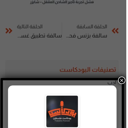
فشل تجربة تأجير الشاحن المتنقل – شايزر
الحلقة السابقة
الحلقة التالية
سالفة بزنس فحص العقارات – منصة عاين ￼
سالفة تطبيق غسيل السيارات المتنقل – سويتر
تصنيفات البودكاست
×
أدب
أسلحة وحروب
ألعاب
إدارة وتسويق
اجتماعي وحواري