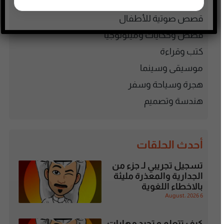
قرآن كريم ومحاضرات
قصص صوتية للأطفال
قصص وحكايات وميثولوجيا
كتب وقراءة
موسيقى وسينما
هجرة وسياحة وسفر
هندسة وتصميم
أحدث الحلقات
تسجيل تجريبي لـ جزء من
الجدارية والمعذرة مليئة
بالاخطاء اللغوية
6 August، 2026
كيف تتعلم و تجيد مهارات