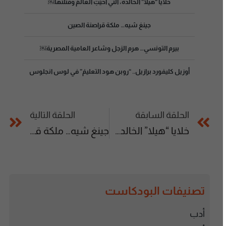
خلايا “هيلا” الخالدة، التي أحيَتِ العالَمَ وقتَلَتْها￼
جينغ شيه… ملكة قراصنة الصين
بيرم التونسي… هرم الزجل وشاعر العامية المصرية￼
أوزيل كليفورد برازيل.. “روبن هود التعليمْ” في لوس انجلوس
الحلقة السابقة
الحلقة التالية
خلايا “هيلا” الخالدة، التي أحيَتِ العالَمَ وقتَلَتْها￼
جينغ شيه… ملكة قراصنة الصين
تصنيفات البودكاست
أدب