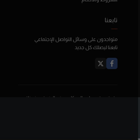
تابعنا
متواجدون على وسائل التواصل الإجتماعي
تابعنا ليصلك كل جديد
حقوق محتوى برامج البودكاست في المنصة محفوظة
لأصحابها ولا تعبر بالضرورة عن رأي بودكاست فلسطين