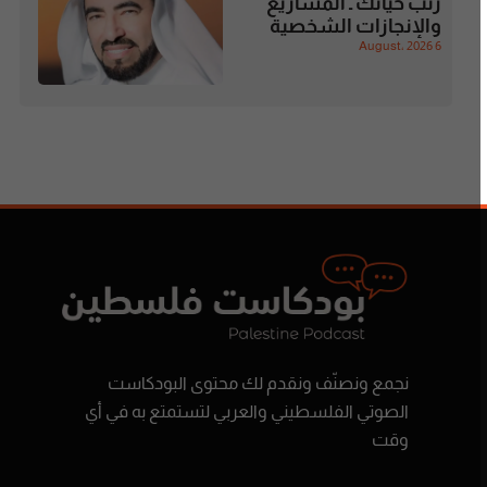
رتب حياتك ـ المشاريع
والإنجازات الشخصية
6 August، 2026
نجمع ونصنّف ونقدم لك محتوى البودكاست
الصوتي الفلسطيني والعربي لتستمتع به في أي
وقت