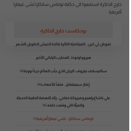
خارج الذاكرة استمعوا الى حكاية توماس سانكارا تشي غيفارا
أفريقيا.
بودكاست خارج الذاكرة
نغويان ثي دّين… الفيتناميّة الثائرة قائدة الجيش الطويل الشَعر
هيروو اونودا.. المحارب الياباني الأخير
ستانيسلاف بيتروف، الرجل الذي جنَّبَ العالَمَ حرباً نووية￼
إغناز سيميلفايز.. منقذُ الأمهات￼
علي باشا إبراهيم ومبروكة خفاجي.. رائد النهضة الطبية الحديثة
والمرأة التي وقفت خلفه.￼
توماس سانكارا… تشي غيفارا أفريقيا￼