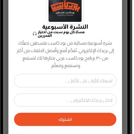
حلقات مميزة
ريادة الأعمال
رياضة
النشرة الأسبوعية
مساءً كل يوم سبت من اختيار
سياسة واقتصاد
المحررين
نشرة أسبوعية مسائية من بودكاست فلسطين تصلُك
سيرة ذاتية
إلى بريدك الإلكتروني، تُقدِّم أمتع وأفضل الحلقات من أكثر
صحافة وإعلام جديد
من ٣٠٠ برنامج بودكاست عربي نختارها لك لتستمع
وتستمتع وتتعلّم.
صناعة المحتوى
عام
علوم وصحة
غير مصنف
فكر وفلسفة
فلسطين
اشترك
فنون وترفيه