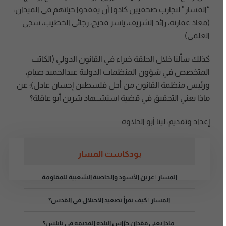
“المسار” لتجارب صحفيين كادوا أن يفقدوا حياتهم في الميدان:
(معاذ عمارنة، رائد الشريف، ياسر قديح، رجائي الخطيب، سجى
العلمي).
كذلك سألنا خلال الحلقة خبراء في القانون الدولي (الكاتب
المتخصص في شؤون المنظمات الدولية عبدالحميد صيام،
ورئيس منظمة القانون من أجل فلسطين إحسان عادل)؛ عن
ماذا يعني التحقيق في قضية استشــهاد شرين أبو عاقلة؟
إعداد وتقديم: لينا أبو الحلاوة
بودكاست المسار
المسار | عرين الأسود والحاضنة الشعبية للمقاومة
المسار | كيف نقرأ تصعيد الاحتلال في القدس؟
ماذا يعني فقدان حرّاس البلدة القديمة في نابلس؟