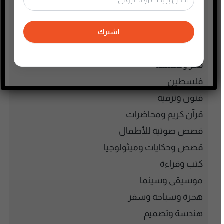
عام
علوم وصحة
اشترك
غير مصنف
فكر وفلسفة
فلسطين
فنون وترفيه
قرآن كريم ومحاضرات
قصص صوتية للأطفال
قصص وحكايات وميثولوجيا
كتب وقراءة
موسيقى وسينما
هجرة وسياحة وسفر
هندسة وتصميم