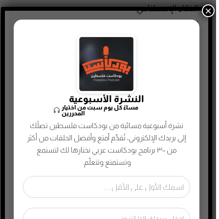
الذكاء الإصطناعي
×
الطفل والحياة الأسرية
تاريخ فلسطين
تعليم وثقافة
تكنولوجيا وتقنية
جريمة وغموض واحتيال
النشرة الأسبوعية
حقوق وقانون
مساءً كل يوم سبت من اختيار
المحررين
حلقات مميزة
نشرة أسبوعية مسائية من بودكاست فلسطين تصلُك
ريادة الأعمال
إلى بريدك الإلكتروني، تُقدِّم أمتع وأفضل الحلقات من أكثر
من ٣٠٠ برنامج بودكاست عربي نختارها لك لتستمع
رياضة
وتستمتع وتتعلّم.
سياسة واقتصاد
سيرة ذاتية
صحافة وإعلام جديد
صناعة المحتوى