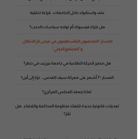
عنف واستقواء داخل الجامعات.. قراءة تحليلية
هل نترك فيسبوك أم نواجه سياسات الحجب؟
المسار | الصحفيون الفلسطينيون في مرمى نار الاحتلال
و”المجتمع الدولي”
هل مصير الحركة الطلابية في جامعة بيرزيت في خطر؟
المسار | 7 أشهر على معركة سيف القدس… غزة إلى أين؟
لماذا ينعقد المجلس المركزي؟
تعديلات قانونية جديدة تنتهك منظومة المحاكمة والقضاء.. هل
تمُرّ؟