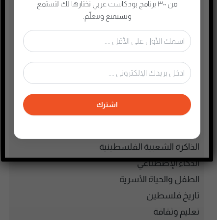
من ٣٠٠ برنامج بودكاست عربي نختارها لك لتستمع
تصنيفات البودكاست
وتستمتع وتتعلّم.
أدب
أسلحة وحروب
ألعاب
إدارة وتسويق
اجتماعي وحواري
اشترك
الأنمي و المانجا
التجارة الإلكترونية
الذاكرة الشعبية الفلسطينية
الذكاء الإصطناعي
الطفل والحياة الأسرية
تاريخ فلسطين
تعليم وثقافة