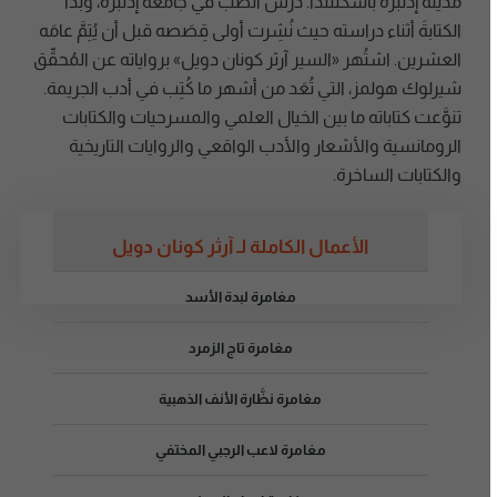
مدينة إدنبرة باسكتلندا. درس الطب في جامعة إدنبرة، وبدأ
الكتابةَ أثناء دراسته حيث نُشِرت أولى قِصَصه قبل أن يُتِمَّ عامَه
العشرين. اشتُهر «السير آرثر كونان دويل» برواياته عن المُحقِّق
شيرلوك هولمز، التي تُعَد من أشهر ما كُتِب في أدب الجريمة.
تنوَّعت كتاباته ما بين الخيال العلمي والمسرحيات والكتابات
الرومانسية والأشعار والأدب الواقعي والروايات التاريخية
والكتابات الساخرة.
الأعمال الكاملة لـ آرثر كونان دويل
مغامرة لبدة الأسد
مغامرة تاج الزمرد
مغامرة نظَّارة الأنف الذهبية
مغامرة لاعب الرجبي المختفي