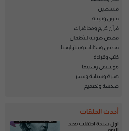
فلسطين
فنون وترفيه
قرآن كريم ومحاضرات
قصص صوتية للأطفال
قصص وحكايات وميثولوجيا
كتب وقراءة
موسيقى وسينما
هجرة وسياحة وسفر
هندسة وتصميم
أحدث الحلقات
أول سيدة احتفلت بعيد
اليوم