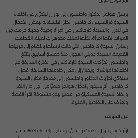
يرسِلُ هولمز الدكتورَ واطسون إلى لوزان ليتحرَّى عنِ اختفاءِ
السيدةِ فرانسيس كارفاكس؛ نظرًا لانشغالِه ببعضِ الأعمالِ
في لندن. والسيدةُ كارفاكس هي امرأة وحيدةٌ جميلة حُرِمتْ مِنَ
الميراثِ لأنها امرأة، لكنَّها تمتلكُ مجوهراتٍ ثمينة. انقطعَتْ
رسائلُ السيدةِ كارفاكس التي كانَتْ ترسِلُها بانتظامٍ إلى مربيتِها
القديمة، السيدة دوبني العجوز، منذُ خمسةِ أسابيع. يَتتبَّعُ
واطسون تحرُّكاتِ السيدةِ كارفاكس في الفترةِ السابقةِ على
اختفائِها مُباشَرة، ويصلُ إلى مكانِ خادمتِها السابقة؛ فهل
ستؤدِّي تحرِّياتُ الدكتورِ واطسون إلى معرفةِ مكانِ السيدةِ
كارفاكس، أمْ سيكونُ تدخُّلُ هولمز حتميًّا من أجلِ حلِّ اللغزِ
وإنقاذِ السيدةِ المسكينةِ من مصيرٍ يبدو مشئومًا؟ اقرأ القصةَ
وتعرَّفْ على التفاصيلِ المُثِيرة.
عن المؤلف
آرثر كونان دويل: طبيبٌ وروائيٌّ بريطاني، وُلد عام ١٨٥٩م في