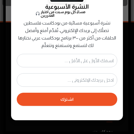
النشرة الأسبوعية
مساءً كل يوم سبت من اختيار
المحررين
نشرة أسبوعية مسائية من بودكاست فلسطين
تصلُك إلى بريدك الإلكتروني، تُقدِّم أمتع وأفضل
الحلقات من أكثر من ٣٠٠ برنامج بودكاست عربي نختارها
لك لتستمع وتستمتع وتتعلّم.
نجمع ونصنّف ونقدم لك محتوى البودكاست
الصوتي الفلسطيني والعربي لتستمتع به في أي
وقت
اشترك
روابط مهمة
بودكاست