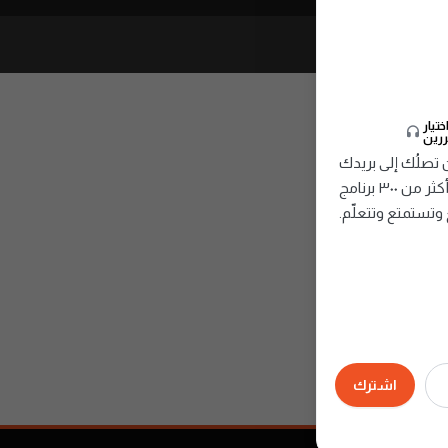
تيار
ررين
صلُك إلى بريدك
الإلكتروني، تُقدِّم أمتع وأفضل الحلقات من أكثر من ٣٠٠ برنامج
وتستمتع وتتعلّم.
اشترك