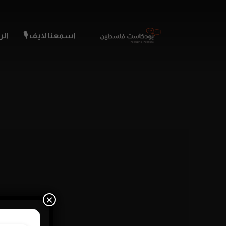
اسمعنا لايف 🎙️
الر
×