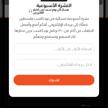
النشرة الأسبوعية
مساءً كل يوم سبت من اختيار
المحررين
نشرة أسبوعية مسائية من بودكاست فلسطين
تصلُك إلى بريدك الإلكتروني، تُقدِّم أمتع وأفضل
الحلقات من أكثر من ٣٠٠ برنامج بودكاست عربي نختارها
لك لتستمع وتستمتع وتتعلّم.
نجمع ونصنّف ونقدم لك محتوى البودكاست
الصوتي الفلسطيني والعربي لتستمتع به في أي
وقت
اشترك
روابط مهمة
بودكاست