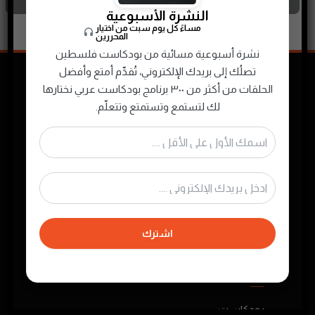
النشرة الأسبوعية
مساءً كل يوم سبت من اختيار
المحررين
نشرة أسبوعية مسائية من بودكاست فلسطين
تصلُك إلى بريدك الإلكتروني، تُقدِّم أمتع وأفضل
الحلقات من أكثر من ٣٠٠ برنامج بودكاست عربي نختارها
لك لتستمع وتستمتع وتتعلّم.
نجمع ونصنّف ونقدم لك محتوى البودكاست
الصوتي الفلسطيني والعربي لتستمتع به في أي
وقت
اشترك
روابط مهمة
بودكاست