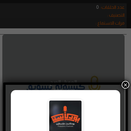
عدد الحلقات :
0
التصنيف :
مرات الاستماع :
العميل الصح
×
10 JUNE، 2022