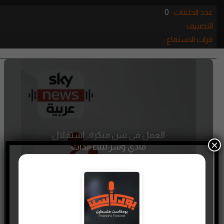
عدد الحلقات :
0
التصنيف :
مرات الاستماع :
العمل في سن مبكرة.. استقلال
×
مادي وسر لبناء الذات
10 DECEMBER، 2023