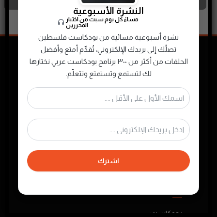
النشرة الأسبوعية
مساءً كل يوم سبت من اختيار
المحررين
نشرة أسبوعية مسائية من بودكاست فلسطين
تصلُك إلى بريدك الإلكتروني، تُقدِّم أمتع وأفضل
الحلقات من أكثر من ٣٠٠ برنامج بودكاست عربي نختارها
لك لتستمع وتستمتع وتتعلّم.
نجمع ونصنّف ونقدم لك محتوى البودكاست
الصوتي الفلسطيني والعربي لتستمتع به في أي
وقت
اشترك
روابط مهمة
بودكاست