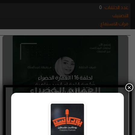
عدد الحلقات :
0
التصنيف :
مرات الاستماع :
لحلقة 16 | العمارة الخضراء
ضَرُورة مُلِحة ام مُجرد رفاهية
×
غربية | آركشن بودكاست
26 JULY، 2025