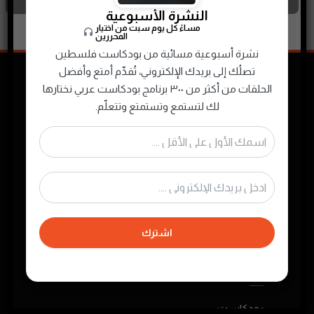
النشرة الأسبوعية
مساءً كل يوم سبت من اختيار
المحررين
نشرة أسبوعية مسائية من بودكاست فلسطين
تصلُك إلى بريدك الإلكتروني، تُقدِّم أمتع وأفضل
الحلقات من أكثر من ٣٠٠ برنامج بودكاست عربي نختارها
لك لتستمع وتستمتع وتتعلّم.
نجمع ونصنّف ونقدم لك محتوى البودكاست
الصوتي الفلسطيني والعربي لتستمتع به في أي
وقت
اشترك
روابط مهمة
بودكاست