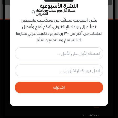
النشرة الأسبوعية
مساءً كل يوم سبت من اختيار
المحررين
نشرة أسبوعية مسائية من بودكاست فلسطين
تصلُك إلى بريدك الإلكتروني، تُقدِّم أمتع وأفضل
الحلقات من أكثر من ٣٠٠ برنامج بودكاست عربي نختارها
لك لتستمع وتستمتع وتتعلّم.
نجمع ونصنّف ونقدم لك محتوى البودكاست
الصوتي الفلسطيني والعربي لتستمتع به في أي
وقت
اشترك
روابط مهمة
بودكاست