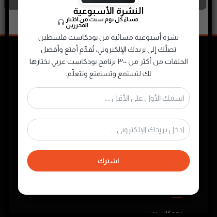
النشرة الأسبوعية
مساءً كل يوم سبت من اختيار
المحررين
نشرة أسبوعية مسائية من بودكاست فلسطين
تصلُك إلى بريدك الإلكتروني، تُقدِّم أمتع وأفضل
الحلقات من أكثر من ٣٠٠ برنامج بودكاست عربي نختارها
لك لتستمع وتستمتع وتتعلّم.
نجمع ونصنّف ونقدم لك محتوى البودكاست
الصوتي الفلسطيني والعربي لتستمتع به في أي
وقت
اشترك
روابط مهمة
بودكاست