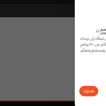
تيار
ررين
صلُك إلى بريدك
الإلكتروني، تُقدِّم أمتع وأفضل الحلقات من أكثر من ٣٠٠ برنامج
وتستمتع وتتعلّم.
اشترك