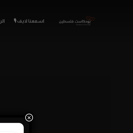
اسمعنا لايف 🎙️
الر
×