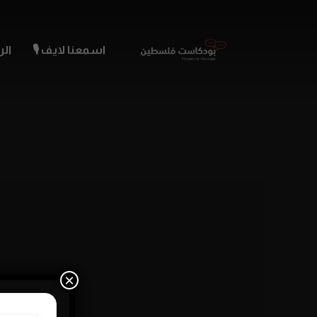
اسمعنا لايف 🎙️
الر
×