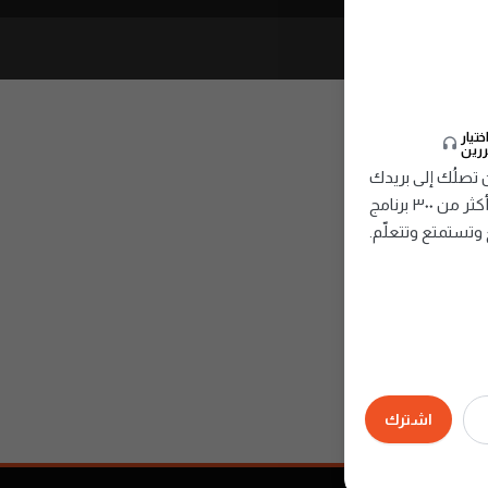
تيار
ررين
صلُك إلى بريدك
الإلكتروني، تُقدِّم أمتع وأفضل الحلقات من أكثر من ٣٠٠ برنامج
وتستمتع وتتعلّم.
اشترك