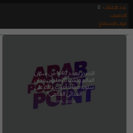
عدد الحلقات :
0
التصنيف :
مرات الاستماع :
التصحر يهدد 40% من سكان
العالم ويتلف 28 مليون فدان
سنويا، فما تداعيات ذلك على
الغذائي العالمي؟
8 APRIL، 2025