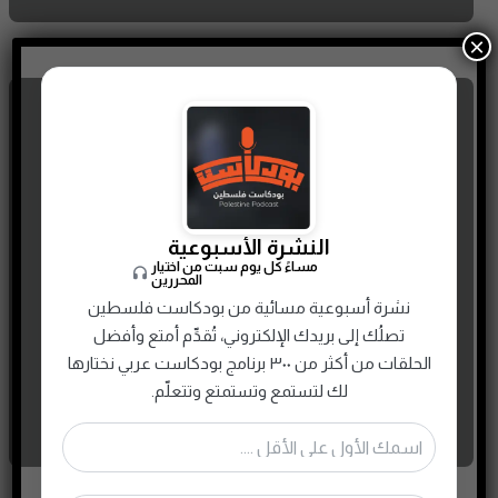
×
التصحر وأفاق مستقبله بعالمنا
النشرة الأسبوعية
مساءً كل يوم سبت من اختيار
العربي
المحررين
15 MARCH، 2023
نشرة أسبوعية مسائية من بودكاست فلسطين
تصلُك إلى بريدك الإلكتروني، تُقدِّم أمتع وأفضل
الحلقات من أكثر من ٣٠٠ برنامج بودكاست عربي نختارها
لك لتستمع وتستمتع وتتعلّم.