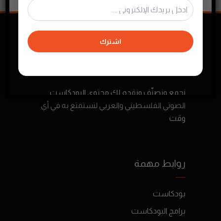
اشترك
نجمع ونصنّف ونقدم لك محتوى البودكاست
الصوتي الفلسطيني والعربي لتستمتع به في أي
وقت
روابط مهمة
بودكاست
برامج البودكاست