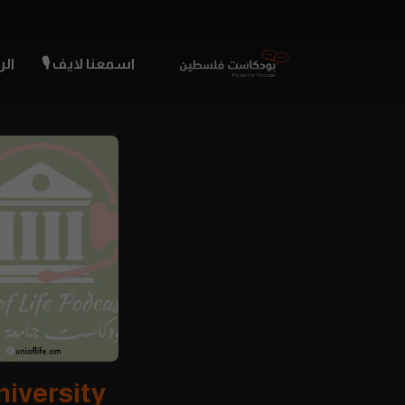
اسمعنا لايف 🎙️
الر
niversity