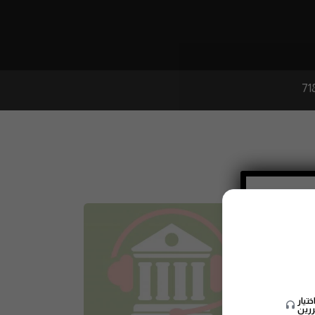
71
تيار
ررين