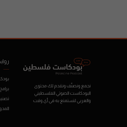
رواب
بودك
نجمع ونصنّف ونقدم لك محتوى
برامج
البودكاست الصوتي الفلسطيني
تصني
والعربي لتستمتع به في أي وقت
المدو