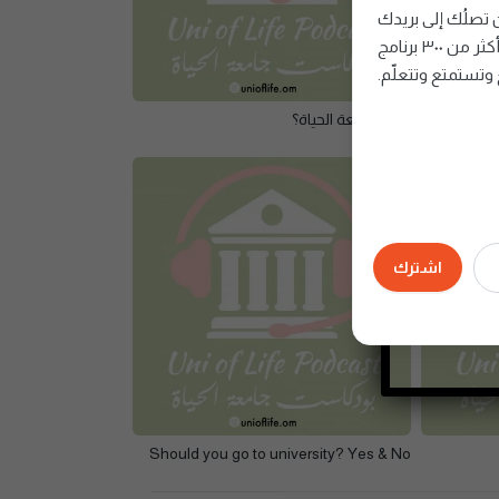
صلُك إلى بريدك
الإلكتروني، تُقدِّم أمتع وأفضل الحلقات من أكثر من ٣٠٠ برنامج
وتستمتع وتتعلّم.
لماذا جامعة الحياة؟
اشترك
Should you go to university? Yes & No