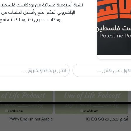
نشرة أسبوعية مسائية من بودكاست فلسطين ت
بودكاست عربي نختارها لك لتستمع 
قصتي مع أنواع الذكاءات وأثرها على تميزي
Why University of Life?
في الدراسة
أنواع الذكاءات IQ EQ SQ
Why English not Arabic?