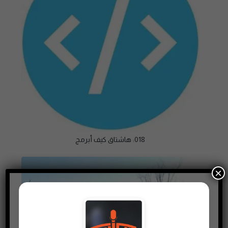
018: هاشتاق كيف أبرمج
×