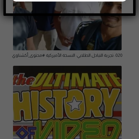
020: تجربة التبادل الطلابي: النسخة الأميركية #محتوى_أكشناوي