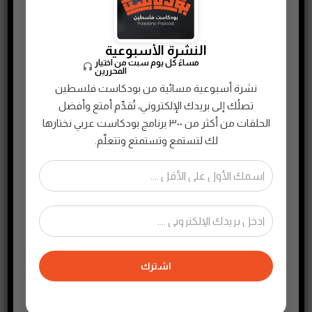
النشرة الأسبوعية
مساءً كل يوم سبت من اختيار
المحررين
نشرة أسبوعية مسائية من بودكاست فلسطين
تصلُك إلى بريدك الإلكتروني، تُقدِّم أمتع وأفضل
الحلقات من أكثر من ٣٠٠ برنامج بودكاست عربي نختارها
لك لتستمع وتستمتع وتتعلّم.
019: تجربة التبادل الطلابي: النسخة الكورية
اشترك