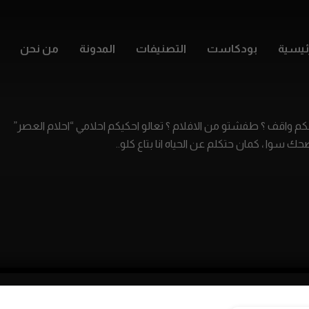
ئيسية
بودكاست
التصنيفات
المدونة
من نحن
لكم واقف ؟ طفشتو من الافلام ؟ تعالو احكيكم احلامي “احلام العصر”
ك سوا ، كمان حتكلم عن الحياه انا بتاع كلو..