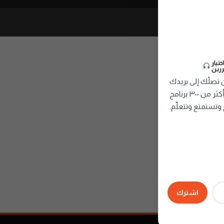
:
418
تيار
ررين
صلُك إلى بريدك
الإلكتروني، تُقدِّم أمتع وأفضل الحلقات من أكثر من ٣٠٠ برنامج
وتستمتع وتتعلّم.
اشترك