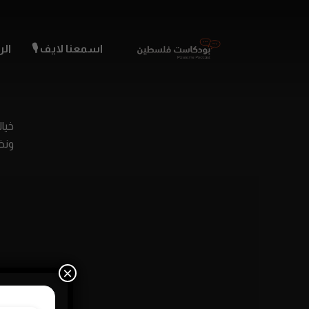
اسمعنا لايف 🎙️
الر
خيا
ونضح
×