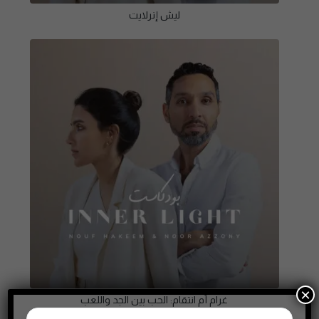
ليش إنرلايت
×
غرام أم انتقام: الحب بين الجد واللعب