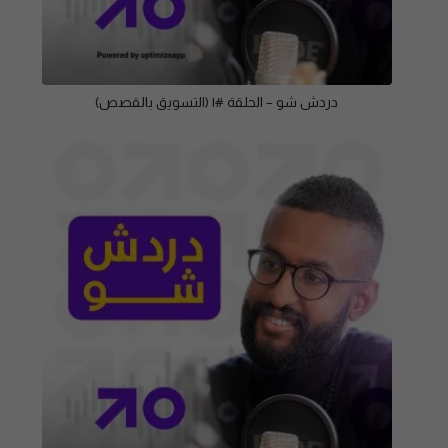
دردش شو – الحلقة #١ (التسويق بالقصص)