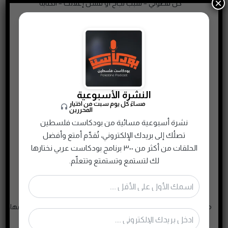
×
كنّ فضولي – سبب نجاح أو فشل إعلانك – الكتابة
النشرة الأسبوعية
مساءً كل يوم سبت من اختيار
المحررين
نشرة أسبوعية مسائية من بودكاست فلسطين
تصلُك إلى بريدك الإلكتروني، تُقدِّم أمتع وأفضل
الحلقات من أكثر من ٣٠٠ برنامج بودكاست عربي نختارها
لك لتستمع وتستمتع وتتعلّم.
ميزانية التسويق، اختيار المنصة المناسبة، استثمر الميزانية بدل لا تحرقها،
أهمية التحليل