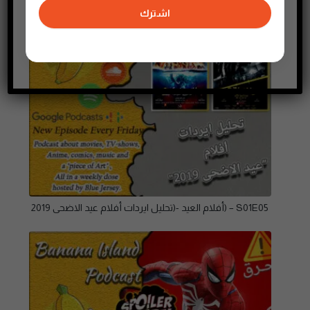
اشترك
S01E05 – (أفلام العيد -(تحليل ايردات أفلام عيد الاضحى 2019