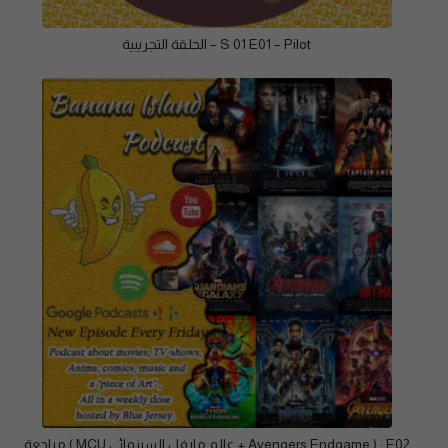
S 01 E01 – Pilot – الحلقة التجريبية
E02 : ( Avengers Endgame + عالم مارفل السينمائى MCU ) مراجعة