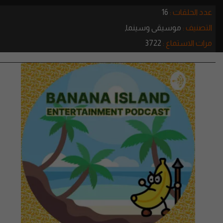
عدد الحلقات :
16
التصنيف :
موسيقى وسينما,
مرات الاستماع :
3722