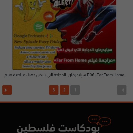
E06 -Far From Home سپايدرمان: الدجاجة التي تبيض ذهبا -مراجعة فيلم
3
2
1