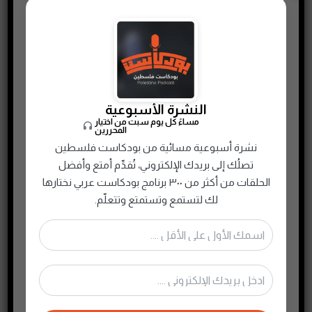
النشرة الأسبوعية
مساءً كل يوم سبت من اختيار
المحررين
نشرة أسبوعية مسائية من بودكاست فلسطين
تصلُك إلى بريدك الإلكتروني، تُقدِّم أمتع وأفضل
الحلقات من أكثر من ٣٠٠ برنامج بودكاست عربي نختارها
لك لتستمع وتستمتع وتتعلّم.
E04 -ثورة المضحكين الجدد (ثلاثية علاء ولي الدين) – الجزء الثانى