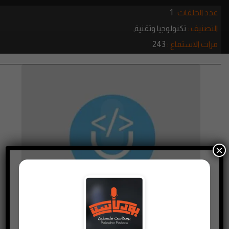
عدد الحلقات :
1
التصنيف :
تكنولوجيا وتقنية,
مرات الاستماع :
243
×