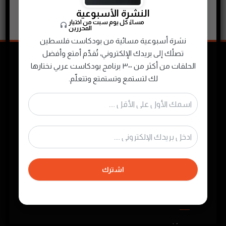
النشرة الأسبوعية
EP01 – AskDeveloper PodCast – Software Quality
مساءً كل يوم سبت من اختيار
المحررين
نشرة أسبوعية مسائية من بودكاست فلسطين
تصلُك إلى بريدك الإلكتروني، تُقدِّم أمتع وأفضل
الحلقات من أكثر من ٣٠٠ برنامج بودكاست عربي نختارها
لك لتستمع وتستمتع وتتعلّم.
نجمع ونصنّف ونقدم لك محتوى البودكاست
الصوتي الفلسطيني والعربي لتستمتع به في أي
وقت
اشترك
روابط مهمة