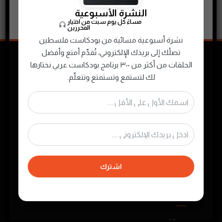
النشرة الأسبوعية
سيناريو الصباح..
مساءً كل يوم سبت من اختيار
المحررين
نشرة أسبوعية مسائية من بودكاست فلسطين
تصلُك إلى بريدك الإلكتروني، تُقدِّم أمتع وأفضل
الحلقات من أكثر من ٣٠٠ برنامج بودكاست عربي نختارها
لك لتستمع وتستمتع وتتعلّم.
نجمع ونصنّف ونقدم لك محتوى البودكاست
الصوتي الفلسطيني والعربي لتستمتع به في أي
وقت
اشترك
روابط مهمة