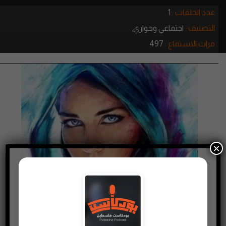
عدد الحلقات :
1
التصنيف :
اجتماعي وحواري,
مرات الاستماع :
497
×