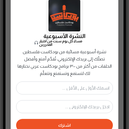
النشرة الأسبوعية
مساءً كل يوم سبت من اختيار
المحررين
نشرة أسبوعية مسائية من بودكاست فلسطين
تصلُك إلى بريدك الإلكتروني، تُقدِّم أمتع وأفضل
الحلقات من أكثر من ٣٠٠ برنامج بودكاست عربي نختارها
لك لتستمع وتستمتع وتتعلّم.
كيف تبدو معتقلات داعش؟ | د. عقيل حبيب
اشترك