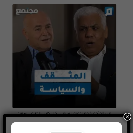
مَن المثقف؟ وما دوره السياسي؟ | الكاتب الصافي سعيد
×