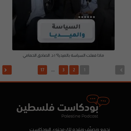
ماذا فعلت السياسة بالميديا؟ | د. الصادق الحمامي
17
3
2
1
…
نجمع ونصنّف ونقدم لك محتوى البودكاست