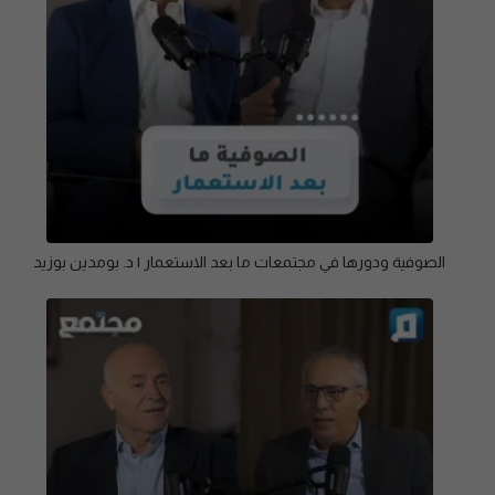
الصوفية ودورها في مجتمعات ما بعد الاستعمار | د. بومدين بوزيد