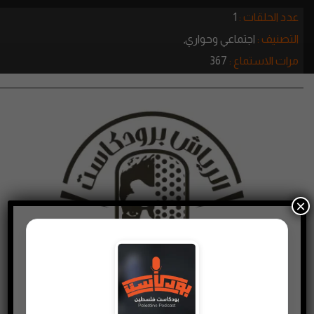
عدد الحلقات :
1
التصنيف :
اجتماعي وحواري,
مرات الاستماع :
367
×