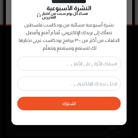
النشرة الأسبوعية
قاتل البلاد القديم ١٩٧٤م
مساءً كل يوم سبت من اختيار
المحررين
نشرة أسبوعية مسائية من بودكاست فلسطين
تصلُك إلى بريدك الإلكتروني، تُقدِّم أمتع وأفضل
الحلقات من أكثر من ٣٠٠ برنامج بودكاست عربي نختارها
لك لتستمع وتستمتع وتتعلّم.
نجمع ونصنّف ونقدم لك محتوى البودكاست
الصوتي الفلسطيني والعربي لتستمتع به في أي
وقت
اشترك
روابط مهمة