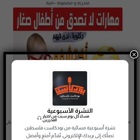
متجربة و مضمونة ١٠٠مية
×
النشرة الأسبوعية
مساءً كل يوم سبت من اختيار
المحررين
مهارات لا تصدق من أطفال صغار 😮 و طفلك يمتلك واحدة منها علي
نشرة أسبوعية مسائية من بودكاست فلسطين
الاقل 🧑‍🎨💪
تصلُك إلى بريدك الإلكتروني، تُقدِّم أمتع وأفضل