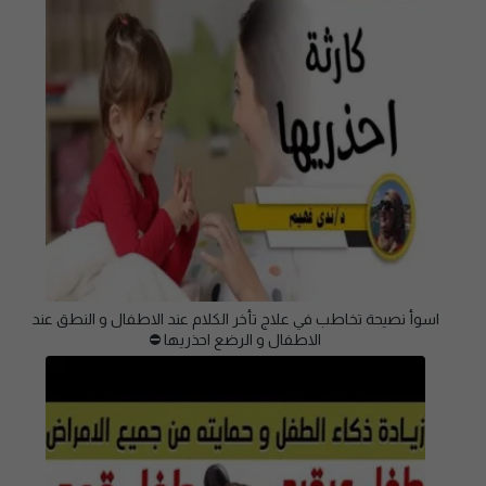
اسوأ نصيحة تخاطب في علاج تأخر الكلام عند الاطفال و النطق عند
الاطفال و الرضع احذريها ⛔️