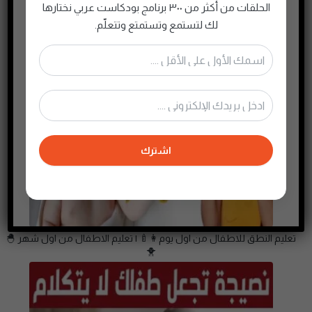
الحلقات من أكثر من ٣٠٠ برنامج بودكاست عربي نختارها
لك لتستمع وتستمتع وتتعلّم.
اشترك
تعليم النطق للاطفال من اول يوم👩‍🍼 | تعليم الاطفال من اول شهر 🐣
🐥