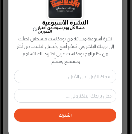
ألعاب
إدارة وتسويق
النشرة الأسبوعية
اجتماعي وحواري
مساءً كل يوم سبت من اختيار
المحررين
الأنمي و المانجا
نشرة أسبوعية مسائية من بودكاست فلسطين تصلُك
التجارة الإلكترونية
إلى بريدك الإلكتروني، تُقدِّم أمتع وأفضل الحلقات من أكثر
الذاكرة الشعبية الفلسطينية
من ٣٠٠ برنامج بودكاست عربي نختارها لك لتستمع
وتستمتع وتتعلّم.
الذكاء الإصطناعي
الطفل والحياة الأسرية
تاريخ فلسطين
تعليم وثقافة
تكنولوجيا وتقنية
جريمة وغموض واحتيال
اشترك
حقوق وقانون
حلقات مميزة