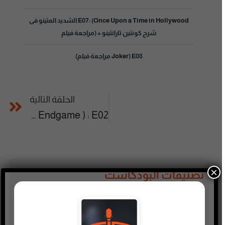
E07: (Once Upon a Time in Hollywood الشديد المتينو فى
شرح كونتين تارانتينو + (مراجعة فيلم
E08 (Joker مراجعة فيلم)
الحلقة التالية
E02 : ( Avengers Endgame + عالم مارفل السينمائى MCU ) مراجعة
×
تصنيفات البودكاست
أدب
أسلحة وحروب