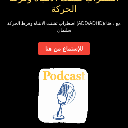
الحركة
اضطراب تشتت الانتباه وفرط الحركة (ADD/ADHD)مع د.هناء
سليمان
للإستماع من هنا