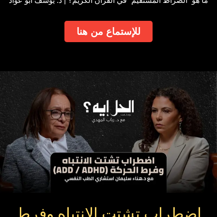
ما هو “الصراط المستقيم” في القرآن الكريم؟ | د. يوسف أبو عواد
للإستماع من هنا
اضطراب تشتت الانتباه وفرط