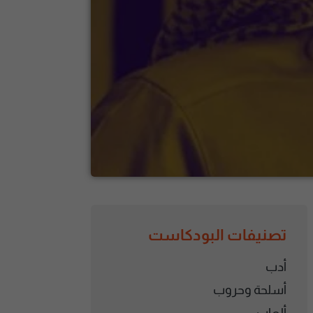
تصنيفات البودكاست
أدب
أسلحة وحروب