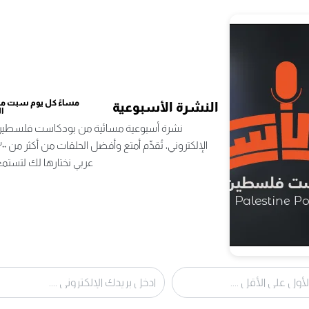
 العمارة والعمران الدكتور صالح الهذلول.
مساءً كل يوم سبت من 
النشرة الأسبوعية
ا
نشرة أسبوعية مسائية من بودكاست فلسطين 
ية تختلف جملة وتفصيلًا عن مدننا القديمة، ونتيجة لذلك نعيش
البتة. فلو أخذنا الرياض أنموذجًا، ونظرنا لماضيها وحاضرها
عربي نختارها لك لتستمع
أنَّ المدينة العربية الإسلامية الحالية تختلف جملة
 الشكل؟ لماذا لم تعد مدننا تُصمَّم لتسهيل حياتنا؟ وكيف
ي جعلتنا نخلق حلولًا جعلت مظاهر البيوت مشوهة؟ وكيف كان
ل. بوسعك الاستماع للحلقة من خلال منصات البودكاست
على الهاتف المحمول. نرشّح الاستماع للبودكاست عبر تطبيق Apple Podcasts على الآيفون iPhone، وتطبيق