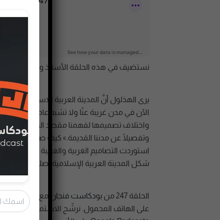
نستضيف في هذه الحلقة الأستاذ والناقد في مجال
يرى الهذلول أنَّ المدينة العربية الإسلامية الحال
الآن في مدن غريبة عنّا ولا تشبه عاداتنا وثقافتنا 
واختلاف تصميمها لفهمنا مقصد الهذلول عند قوله «
وتفصيلًا عن مدننا القديمة.» كيف صارت مدننا بهذا
استوردت التصاميم الغربية والغريبة لبيوتنا الت
شكل المدينة العربية الإسلامية أصلًا؟
الحلقة 247 من
بودكاست فنجان
مع صالح الهذلو