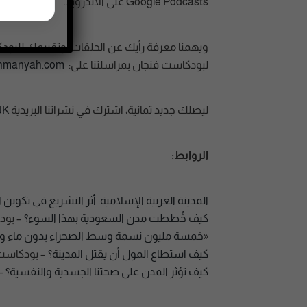
Google Podcasts على الأندرويد.
لبودكاست فنجان بمراسلتنا على:
thmanyah.com
ليصلك جديد ثمانية، اشترك في نشراتنا البريدية
JK
الروابط:
المدينة العربية الإسلامية: أثر التشريع في تكوين ال
كيف خُططت مدن السعودية بهذا السوء؟
– بود
«
خمسة مليون نسمة وسط الصحراء بدون ماء ولا
كيف استطاع المول أن يقتل المدينة؟
– بودكاست 
كيف تؤثر المدن على صحتنا الجسدية والنفسية؟
– 