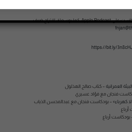
ويهمنا معرفة رأيك عن الحلقات، وتقييمك للبودكاست على Apple Podcast. كما بوسعك اقتراح ضيف
fnjan@
https://bit.ly/3n8cH
بيئة العمرانية
– كتاب صالح الهذلول
كاست فنجان مع فؤاد عسيري
 كهرباء
» – بودكاست فنجان مع عبدالمحسن الذياب
أرباع
بودكاست أرباع