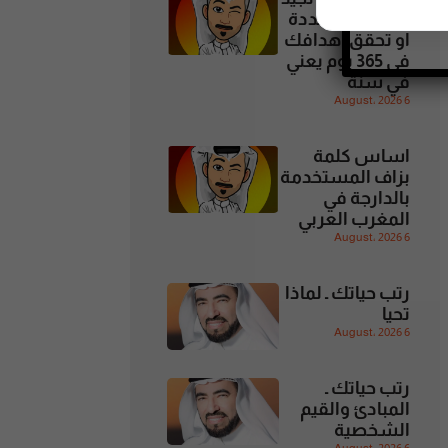
مهارات متعددة
او تحقق اهدافك
في 365 يوم يعني
في سنة
6 August، 2026
اساس كلمة
بزاف المستخدمة
بالدارجة في
المغرب العربي
6 August، 2026
رتب حياتك ـ لماذا
تحيا
6 August، 2026
رتب حياتك ـ
المبادئ والقيم
الشخصية