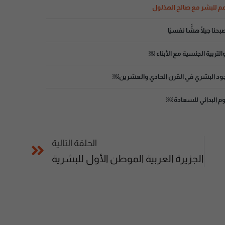
مم للبشر مع صالح الهذلول
حنا جيلًا هشًّا نفسيًا
التربية الجنسية مع الأبناء ￼
جود البشري في القرن الحادي والعشرين￼
م البدائي للسعادة ￼
الحلقة التالية
الجزيرة العربية الموطن الأول للبشرية