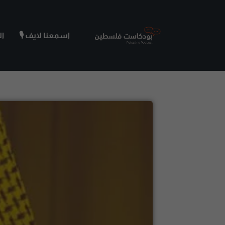
اسمعنا لايف 🎙️
ا