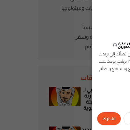
قصص وحكايات وميثولوجيا
كتب وقراءة
موسيقى وسينما
هجرة وسياحة وسفر
اختيار
هندسة وتصميم
لمحررين
تصلُك إلى بريدك
الإلكتروني، تُقدِّم أمتع وأفضل الحلقات من أكثر من ٣٠٠ برنامج بودكاست
 وتستمتع وتتعلّم.
أحدث الحلقات
تسجيل تجريبي لـ
جزء من الجدارية
والمعذرة مليئة
بالاخطاء اللغوية
6 August، 2026
اشترك
كيف تتعلم و تجيد