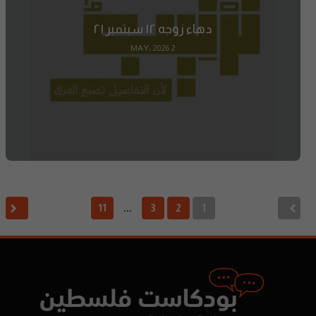
دهاء زوجه ١٢ سبتمبر ٢١
2 MAY، 2026
11
3
2
1
…