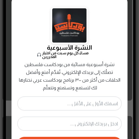
أبو نواس شارب الخمر المشهور
بالمجون والفجر
النشرة الأسبوعية
مساءً كل يوم سبت من اختيار
2 MAY، 2026
المحررين
نشرة أسبوعية مسائية من بودكاست فلسطين
تصلُك إلى بريدك الإلكتروني، تُقدِّم أمتع وأفضل
الحلقات من أكثر من ٣٠٠ برنامج بودكاست عربي نختارها
لك لتستمع وتستمتع وتتعلّم.