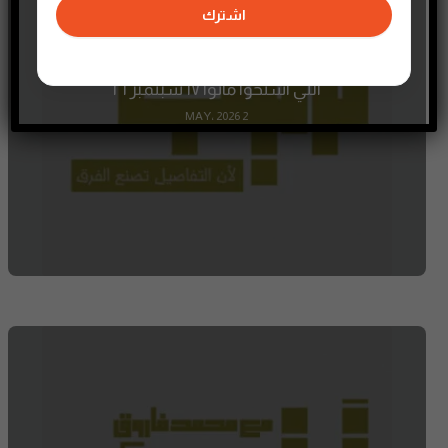
اشترك
اللي استحوا ماتوا ١٧ سبتمبر ٢١
2 MAY، 2026