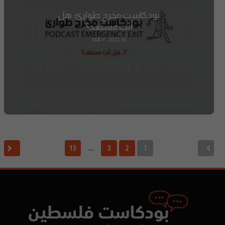
بودكاست مخرج طوارئ: هل
أنت مستعد؟
30 MAY، 2022
13
3
2
1
…