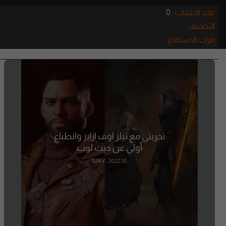
عدد الحلقات :
0
التصنيف :
مرات الاستماع :
تجربتي مع تيلز اوف ارايز وانطباع
أولي عن ديث لوب
30 MAY، 2022