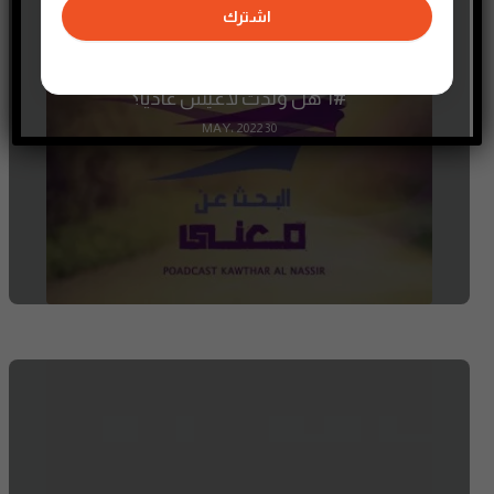
اشترك
1# هل ولدت لأعيش عاديا؟
30 MAY، 2022