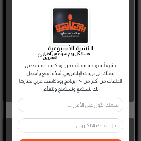
مراجعة كتاب إبراهيم أبو الأنبياء |
عباس العقاد
النشرة الأسبوعية
مساءً كل يوم سبت من اختيار
30 MAY، 2022
المحررين
نشرة أسبوعية مسائية من بودكاست فلسطين
تصلُك إلى بريدك الإلكتروني، تُقدِّم أمتع وأفضل
الحلقات من أكثر من ٣٠٠ برنامج بودكاست عربي نختارها
لك لتستمع وتستمتع وتتعلّم.