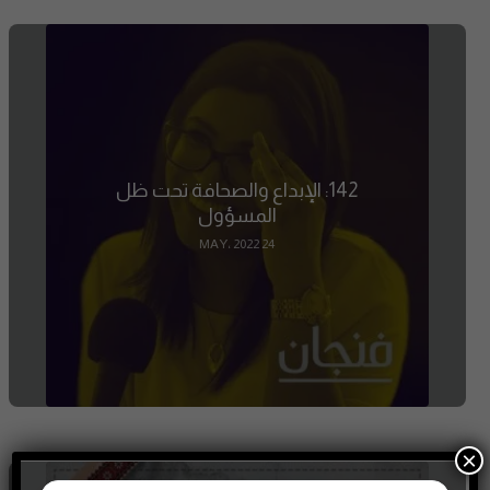
142: الإبداع والصحافة تحت ظل
المسؤول
24 MAY، 2022
×