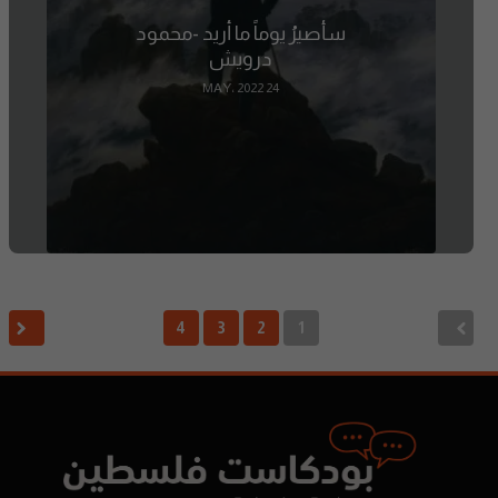
سأصيرُ يوماً ما أريد -محمود
درويش
24 MAY، 2022
4
3
2
1