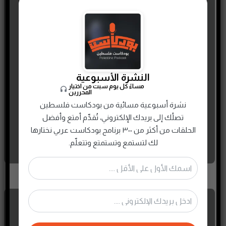
بودكاست اللويح – الحلقة 2 –
المُلالاة | عمار أبو حسين
النشرة الأسبوعية
مساءً كل يوم سبت من اختيار
24 MAY، 2022
المحررين
نشرة أسبوعية مسائية من بودكاست فلسطين
تصلُك إلى بريدك الإلكتروني، تُقدِّم أمتع وأفضل
الحلقات من أكثر من ٣٠٠ برنامج بودكاست عربي نختارها
لك لتستمع وتستمتع وتتعلّم.