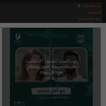
عدد الحلقات :
0
التصنيف :
مرات الاستماع :
بودكاست “دستور” | اعتقالات
بالجملة بذريعة “قانون ونظام”
مع جنان عبده
24 MAY، 2022