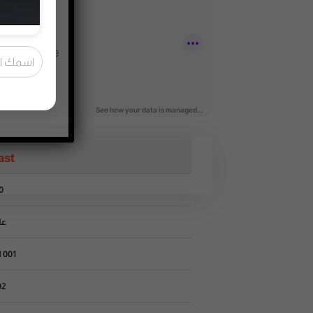
ast
000 
عل
001 | كوني ممتنة وراضية
002 | إص