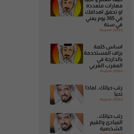
مهارات متعددة
او تحقق اهدافك
في 365 يوم يعني
في سنة
6 August، 2026
اساس كلمة
بزاف المستخدمة
بالدارجة في
المغرب العربي
6 August، 2026
رتب حياتك ـ لماذا
تحيا
6 August، 2026
رتب حياتك ـ
المبادئ والقيم
الشخصية