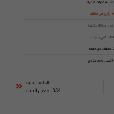
ي حياتك
مي بحياتك
فاية
وج
الحلقة التالية
084 | معنى الحب