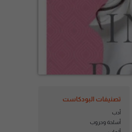
تصنيفات البودكاست
أدب
أسلحة وحروب