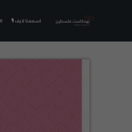
اسمعنا لايف 🎙️
ا