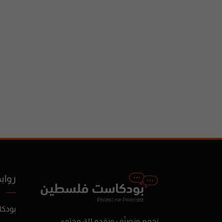
رواب
بودك
نجمع ونصنّف ونقدم لك محتوى