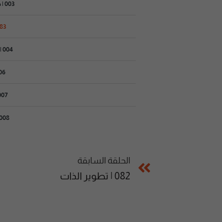
003 | خمسة كذبات تدمرك
083 | ركزي ف
004 | غيري حياتك للأفضل
006 | تحك
007 | جمالك مو ك
008 | تحبين واحد متز
الحلقة السابقة
082 | تطوير الذات