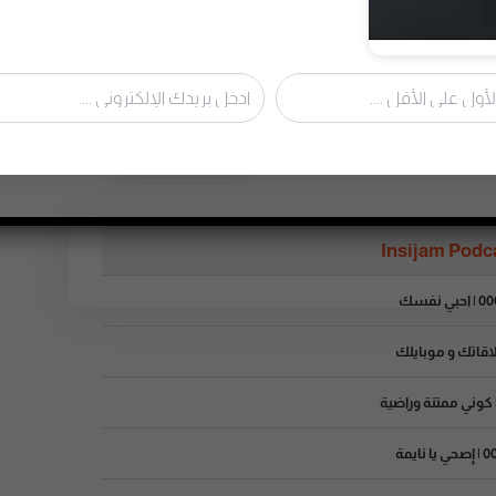
Insijam Podc
| احبي نفسك
اقاتك و موبايلك
حي يا نايمة