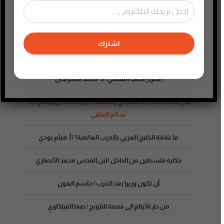
الحياة مع عصابات المخدرات والشباب المدمنين | د. عبدالحميد
البلالي
اشترك
هل يكره الأتراك العرب؟ | بودكاست روايتهم ا. عواد الزايد
أسرار الطب النفسي | د. محمد السويدان
هل يهدد الذكاء الاصطناعي وظائفنا؟ | بودكاست روايتهم 031 |
سالم العتيبي
ما علاقة الخليج العربي بالحرب العالمية؟ | أ. هيثم بودي
حكاية فلسطين من الداخل | ابن القدس محمد الأنصاري
أن تكون وزيرا بعد الحرب | جاسم العون
من دار الأيتام الى منصة التتويج | صفا الفيلكاوي