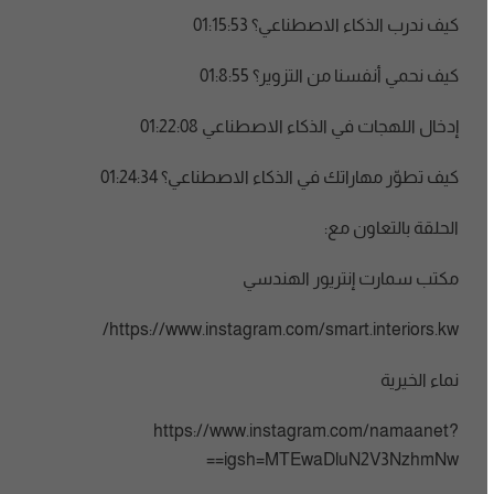
كيف ندرب الذكاء الاصطناعي؟ 01:15:53
كيف نحمي أنفسنا من التزوير؟ 01:8:55
إدخال اللهجات في الذكاء الاصطناعي 01:22:08
كيف تطوّر مهاراتك في الذكاء الاصطناعي؟ 01:24:34
الحلقة بالتعاون مع:
مكتب سمارت إنتريور الهندسي
https://www.instagram.com/smart.interiors.kw/
نماء الخيرية
https://www.instagram.com/namaanet?
igsh=MTEwaDluN2V3NzhmNw==