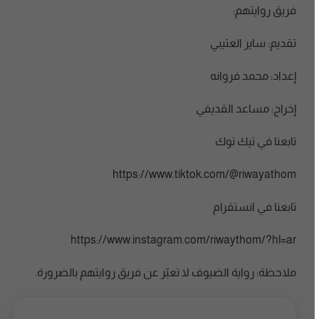
فريق روايتهم:
تقديم: ساير العتيبي
إعداد: محمد فروانه
إخراج: مساعد القديفي
تابعنا في تيك توك
https://www.tiktok.com/@riwayathom
تابعنا في انستقرام
https://www.instagram.com/riwaythom/?hl=ar
ملاحظة: رواية الضيوف لا تعبّر عن فريق روايتهم بالضرورة.