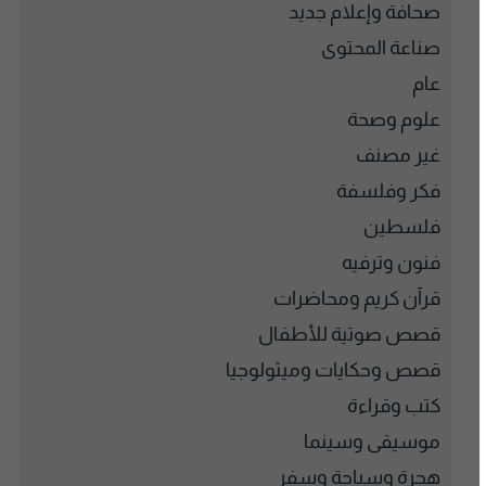
صحافة وإعلام جديد
صناعة المحتوى
عام
علوم وصحة
غير مصنف
فكر وفلسفة
فلسطين
فنون وترفيه
قرآن كريم ومحاضرات
قصص صوتية للأطفال
قصص وحكايات وميثولوجيا
كتب وقراءة
موسيقى وسينما
هجرة وسياحة وسفر