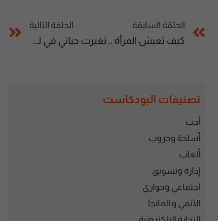
الحلقة السابقة
الحلقة التالية
كيف تعيش المرأة في أفغانستان؟ | بودكاست روايتهم 030 | نادية إبلاغ
تغيرت حياتي في لحظة واحدة | بودكاست روايتهم 032 | حمد الويباري
تصنيفات البودكاست
أدب
أسلحة وحروب
ألعاب
إدارة وتسويق
اجتماعي وحواري
الأنمي و المانجا
التجارة الإلكترونية