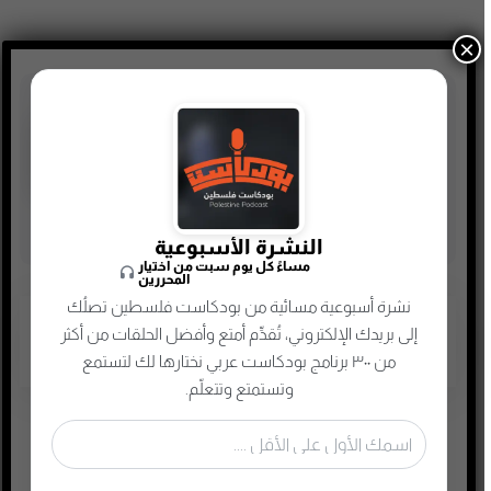
×
النشرة الأسبوعية
مساءً كل يوم سبت من اختيار
المحررين
نشرة أسبوعية مسائية من بودكاست فلسطين تصلُك
بودكاست روايتهم
إلى بريدك الإلكتروني، تُقدِّم أمتع وأفضل الحلقات من أكثر
من ٣٠٠ برنامج بودكاست عربي نختارها لك لتستمع
قصة طيور الجنة تُروى لأول مرة | بودكاست روايتهم 010 | خالد
وتستمتع وتتعلّم.
مقداد
الحياة مع عصابات المخدرات والشباب المدمنين | بودكاست
روايتهم #001 | د. عبدالحميد البلالي