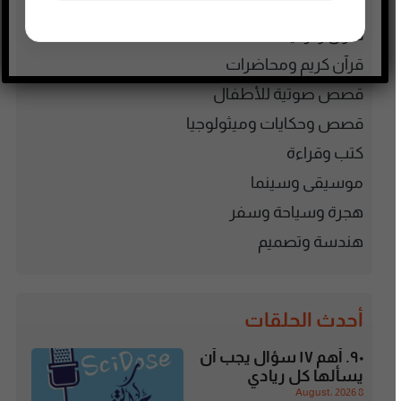
فلسطين
فنون وترفيه
قرآن كريم ومحاضرات
قصص صوتية للأطفال
قصص وحكايات وميثولوجيا
كتب وقراءة
موسيقى وسينما
هجرة وسياحة وسفر
هندسة وتصميم
أحدث الحلقات
٩٠. أهم ١٧ سؤال يجب أن
يسألها كل ريادي
8 August، 2026