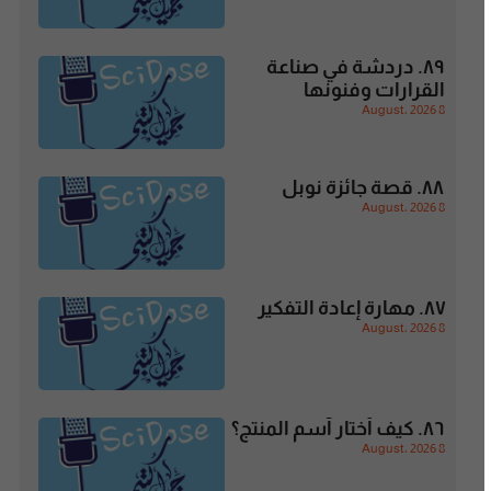
٨٩. دردشة في صناعة
القرارات وفنونها
8 August، 2026
٨٨. قصة جائزة نوبل
8 August، 2026
٨٧. مهارة إعادة التفكير
8 August، 2026
٨٦. كيف أختار آسم المنتج؟
8 August، 2026