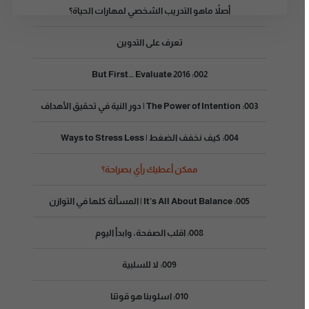
أصلاً ماهو التدريب الشخصي لمهارات الحياة؟
تعرف على التدوين
002: But First… Evaluate 2016
003: The Power of Intention | دور النية في تحقيق الأهداف
004: كيف نخفف الضغط | Ways to Stress Less
ممكن أعطيك رأي بصراحة؟
005: It’s All About Balance | المسألة كلها في التوازن
008: اقلب الصفحة، وابدأ اليوم
009: لا للسلبية
010: اسلوبنا هو قوتنا