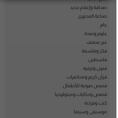
صحافة وإعلام جديد
صناعة المحتوى
عام
علوم وصحة
غير مصنف
فكر وفلسفة
فلسطين
فنون وترفيه
قرآن كريم ومحاضرات
قصص صوتية للأطفال
قصص وحكايات وميثولوجيا
كتب وقراءة
موسيقى وسينما