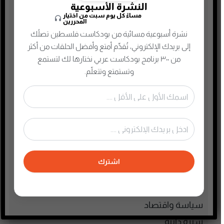
النشرة الأسبوعية
التجارة الإلكترونية
مساءً كل يوم سبت من اختيار
المحررين
الذاكرة الشعبية الفلسطينية
نشرة أسبوعية مسائية من بودكاست فلسطين تصلُك
الذكاء الإصطناعي
إلى بريدك الإلكتروني، تُقدِّم أمتع وأفضل الحلقات من أكثر
الطفل والحياة الأسرية
من ٣٠٠ برنامج بودكاست عربي نختارها لك لتستمع
وتستمتع وتتعلّم.
تاريخ فلسطين
تعليم وثقافة
تكنولوجيا وتقنية
جريمة وغموض واحتيال
حقوق وقانون
حلقات مميزة
اشترك
ريادة الأعمال
رياضة
سياسة واقتصاد
سيرة ذاتية