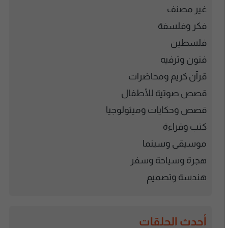
غير مصنف
فكر وفلسفة
فلسطين
فنون وترفيه
قرآن كريم ومحاضرات
قصص صوتية للأطفال
قصص وحكايات وميثولوجيا
كتب وقراءة
موسيقى وسينما
هجرة وسياحة وسفر
هندسة وتصميم
أحدث الحلقات