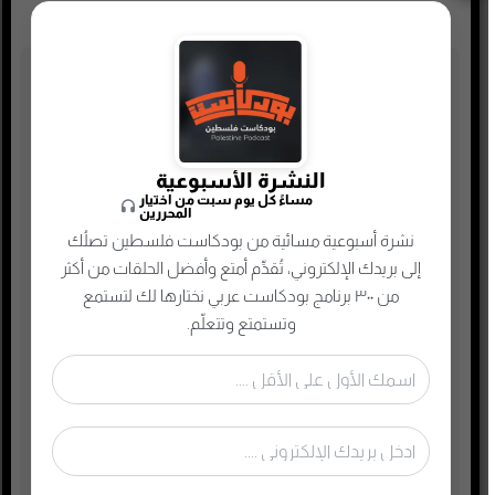
تصنيفات البودكاست
أدب
أسلحة وحروب
النشرة الأسبوعية
مساءً كل يوم سبت من اختيار
ألعاب
المحررين
نشرة أسبوعية مسائية من بودكاست فلسطين تصلُك
إدارة وتسويق
إلى بريدك الإلكتروني، تُقدِّم أمتع وأفضل الحلقات من أكثر
اجتماعي وحواري
من ٣٠٠ برنامج بودكاست عربي نختارها لك لتستمع
الأنمي و المانجا
وتستمتع وتتعلّم.
التجارة الإلكترونية
الذاكرة الشعبية الفلسطينية
الذكاء الإصطناعي
الطفل والحياة الأسرية