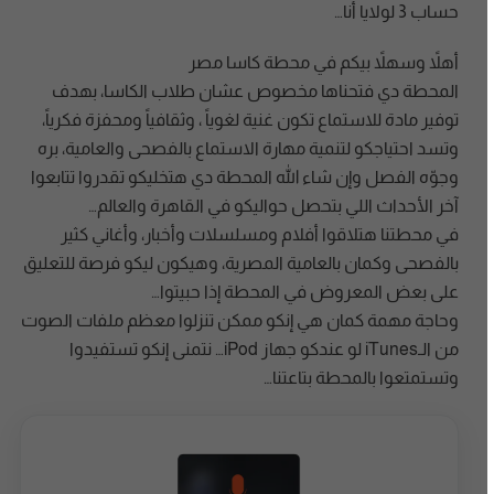
حساب 3 لولايا أنا…
أهلاً وسهلاً بيكم في محطة كاسا مصر
المحطة دي فتحناها مخصوص عشان طلاب الكاسا، بهدف
توفير مادة للاستماع تكون غنية لغوياً ، وثقافياً ومحفزة فكرياً،
وتسد احتياجكو لتنمية مهارة الاستماع بالفصحى والعامية، بره
وجوّه الفصل وإن شاء الله المحطة دي هتخليكو تقدروا تتابعوا
آخر الأحداث اللي بتحصل حواليكو في القاهرة والعالم…
في محطتنا هتلاقوا أفلام ومسلسلات وأخبار، وأغاني كثير
بالفصحى وكمان بالعامية المصرية، وهيكون ليكو فرصة للتعليق
على بعض المعروض في المحطة إذا حبيتوا…
وحاجة مهمة كمان هي إنكو ممكن تنزلوا معظم ملفات الصوت
من الـiTunes لو عندكو جهاز iPod… نتمنى إنكو تستفيدوا
وتستمتعوا بالمحطة بتاعتنا…