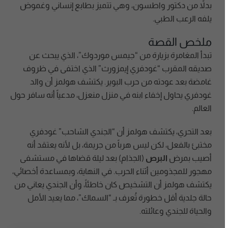
بدلاً من دكتور واطسون، وهي تتميز بطابع إنساني وغموض
يلفه الرعب الطبي.
ملخص القصة
تبدأ المغامرة بزيارة من “جيمس موردوك”، الذي يبحث عن
صديقه المقرب “غودفري إيمزورث” الذي اختفى في ظروف
غامضة بعد عودته من حرب البوير. يكتشف هولمز أن والد
غودفري يحاول إخفاء ابنه في منزل منعزل، مدعياً أنه سافر حول
العالم.
بعد التحري، يكتشف هولمز أن “الجندي الشاحب” غودفري
مختبئ بالفعل، لكن ليس هرباً من جريمة، بل لأنه يعتقد أنه
أصيب بمرض
البرص
(الجذام) بعد ليلة قضاها في مستشفى
مهجور للمجذومين أثناء الحرب. في النهاية، وبمساعدة أخصائي،
يكتشف هولمز أن التشخيص كان خاطئاً، وأن الجندي يعاني من
حالة جلدية أقل خطورة تُعرف بـ “السماك”، مما يعيد الأمل
والحياة للجندي وعائلته.