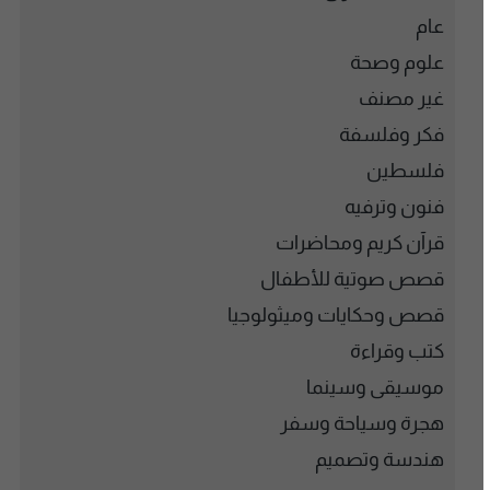
عام
علوم وصحة
غير مصنف
فكر وفلسفة
فلسطين
فنون وترفيه
قرآن كريم ومحاضرات
قصص صوتية للأطفال
قصص وحكايات وميثولوجيا
كتب وقراءة
موسيقى وسينما
هجرة وسياحة وسفر
هندسة وتصميم