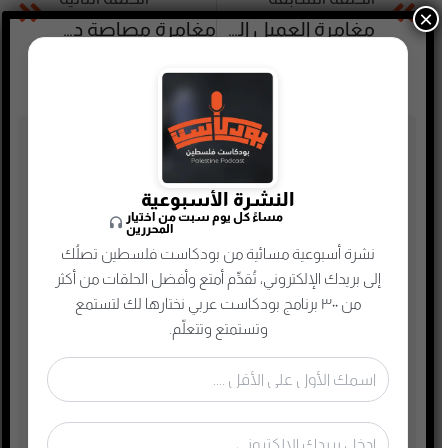
×
مغامرة العميل المرموق
مغامرة مصاصة دماء ساسكس
تصنيفات البودكاست
أدب
النشرة الأسبوعية
مساءً كل يوم سبت من اختيار
أسلحة وحروب
المحررين
نشرة أسبوعية مسائية من بودكاست فلسطين تصلُك
ألعاب
إلى بريدك الإلكتروني، تُقدِّم أمتع وأفضل الحلقات من أكثر
إدارة وتسويق
من ٣٠٠ برنامج بودكاست عربي نختارها لك لتستمع
اجتماعي وحواري
وتستمتع وتتعلّم.
الأنمي و المانجا
التجارة الإلكترونية
الذاكرة الشعبية الفلسطينية