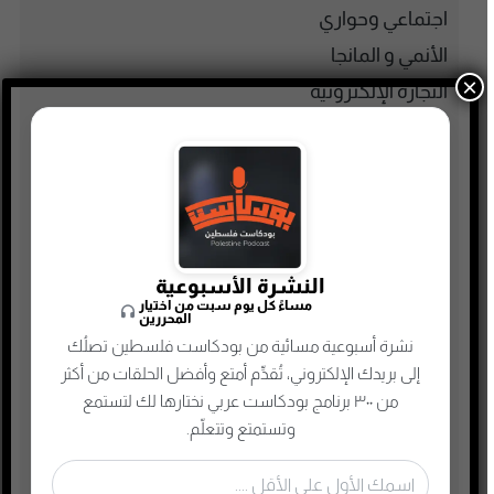
اجتماعي وحواري
الأنمي و المانجا
×
التجارة الإلكترونية
الذاكرة الشعبية الفلسطينية
الذكاء الإصطناعي
الطفل والحياة الأسرية
تاريخ فلسطين
تعليم وثقافة
النشرة الأسبوعية
مساءً كل يوم سبت من اختيار
تكنولوجيا وتقنية
المحررين
جريمة وغموض واحتيال
نشرة أسبوعية مسائية من بودكاست فلسطين تصلُك
إلى بريدك الإلكتروني، تُقدِّم أمتع وأفضل الحلقات من أكثر
حقوق وقانون
من ٣٠٠ برنامج بودكاست عربي نختارها لك لتستمع
حلقات مميزة
وتستمتع وتتعلّم.
ريادة الأعمال
رياضة