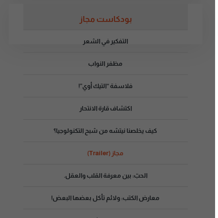
بودكاست مجاز
التفكير في الشعر
مظفر النواب
فلاسفة “التيك أوي”!
اكتشاف قارة الانتحار
كيف يخلصنا نيتشه من شبح التكنولوجيا؟
مجاز (Trailer)
الحبّ: بين معرفة القلب والعقل.
معارض الكتب: ولائم تأكل بعضها البعض!