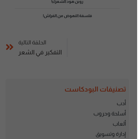
روبن هود الشعراء!
فلسفة النهوض من الفراش!
الحلقة التالية
التفكير في الشعر
تصنيفات البودكاست
أدب
أسلحة وحروب
ألعاب
إدارة وتسويق