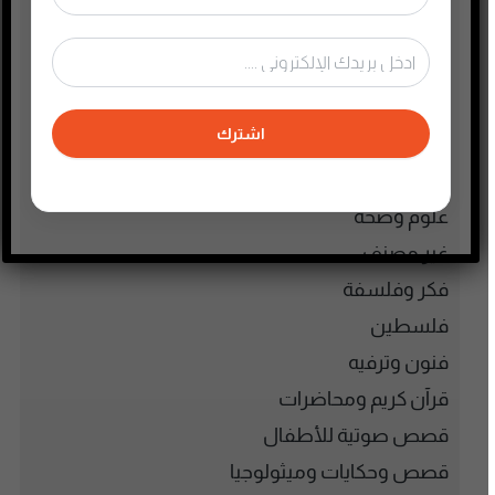
سياسة واقتصاد
سيرة ذاتية
صحافة وإعلام جديد
اشترك
صناعة المحتوى
عام
علوم وصحة
غير مصنف
فكر وفلسفة
فلسطين
فنون وترفيه
قرآن كريم ومحاضرات
قصص صوتية للأطفال
قصص وحكايات وميثولوجيا