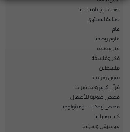
صحافة وإعلام جديد
صناعة المحتوى
عام
علوم وصحة
غير مصنف
فكر وفلسفة
فلسطين
فنون وترفيه
قرآن كريم ومحاضرات
قصص صوتية للأطفال
قصص وحكايات وميثولوجيا
كتب وقراءة
موسيقى وسينما