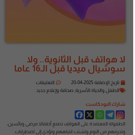
لا هواتف قبل الثانوية.. ولا
سوشيال ميديا قبل الـ16 عاما
تاريخ الإضافة
2025-04-20
التعليقات
الطفل والحياة الأسرية
,
صحافة وإعلام جديد
شارك البودكاست
الطفولة المعتمدة على الهواتف تصنع أطفالا مرضى وبائسين،
وتحرمهم من النوم وتشتت انتباههم وتؤدي إلى اضطرابات