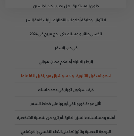
جنون المستديرة.. هل يصيب كلا الجنسين
لا تتوتر.. وظيفة أحلامك بانتظارك.. إليك كلمة السر
تاكسي طائر و مسلك ذكي.. حج مريح في 2024
في حب السفر
الرجاء الانتباه أمامكم مطبّ هوائي
لا هواتف قبل الثانوية.. ولا سوشيال ميديا قبل الـ16 عاما
كيف سيكون تويتر في عهد ماسك
تأثير عودة كورونا في أوروبا على خطط السفر
أفلام ومسلسلات السيّر الذاتية .أم تزيد من شعبية الشخصية
البرمجة العصبية وتأثيراتها على الأداء النفسي والاجتماعي