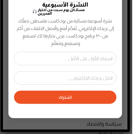
النشرة الأسبوعية
التجارة الإلكترونية
مساءً كل يوم سبت من اختيار
المحررين
الذاكرة الشعبية الفلسطينية
نشرة أسبوعية مسائية من بودكاست فلسطين تصلُك
الذكاء الإصطناعي
إلى بريدك الإلكتروني، تُقدِّم أمتع وأفضل الحلقات من أكثر
الطفل والحياة الأسرية
من ٣٠٠ برنامج بودكاست عربي نختارها لك لتستمع
وتستمتع وتتعلّم.
تاريخ فلسطين
تعليم وثقافة
تكنولوجيا وتقنية
جريمة وغموض واحتيال
حقوق وقانون
حلقات مميزة
اشترك
ريادة الأعمال
رياضة
سياسة واقتصاد
سيرة ذاتية